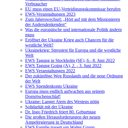
Verbraucher
EU muss einen EU-Verteidigungskommissar berufen
EWS-Veranstaltungen 2023
Zum Jahreswechsel: „Hört auf mit dem Missionieren
der Andersdenkenden“
Was die europäische und internationale Politik ändern
muss
Eröffnet der Ukraine Krieg auch Chancen für die
westliche Welt?
Ukrainekrieg: Stresstest für Europa und die westliche
Welt
EWS Tagung in Stockholm (SE), 6.- 8. Juni 2022
EWS Tagung Going (A), 2. - 3. Juni 2022
EWS Veranstaltungen 2022
Der zukünftige Weg Russlands und die neue Ordnung
der Welt
EWS Spendenkonto Ukraine
Europa muss endlich aufwachen aus seinem
Dornröschenschlaf!
Ukraine: Langer Atem des Westens nötig
Solidarität mit der Ukraine
Dr. Ingo Friedrich feiert 80. Geburtstag
Die großen Herausforderungen der neuen
Ampelregierung in Deutschland
EWS Familie trauert um Walter Grupp