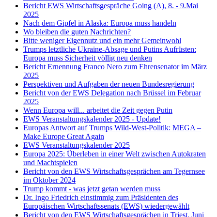
Bericht EWS Wirtschaftsgespräche Going (A), 8. - 9.Mai
2025
Nach dem Gipfel in Alaska: Europa muss handeln
Wo bleiben die guten Nachrichten?
Bitte weniger Eigennutz und ein mehr Gemeinwohl
Trumps letztliche Ukraine-Absage und Putins Aufrüsten:
Europa muss Sicherheit völlig neu denken
Bericht Ernennung Franco Nero zum Ehrensenator im März
2025
Perspektiven und Aufgaben der neuen Bundesregierung
Bericht von der EWS Delegation nach Brüssel im Februar
2025
Wenn Europa will... arbeitet die Zeit gegen Putin
EWS Veranstaltungskalender 2025 - Update!
Europas Antwort auf Trumps Wild-West-Politik: MEGA –
Make Europe Great Again
EWS Veranstaltungskalender 2025
Europa 2025: Überleben in einer Welt zwischen Autokraten
und Machtspielen
Bericht von den EWS Wirtschaftsgesprächen am Tegernsee
im Oktober 2024
Trump kommt - was jetzt getan werden muss
Dr. Ingo Friedrich einstimmig zum Präsidenten des
Europäischen Wirtschaftssenats (EWS) wiedergewählt
Bericht von den EWS Wirtschaftsgesprächen in Triest, Juni