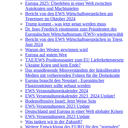
Europa 2025: Überleben in einer Welt zwischen
Autokraten und Machtspielen
Bericht von den EWS Wirtschaftsgesprächen am
Tegernsee im Oktober 2024
Trump kommt - was jetzt getan werden muss
Dr. Ingo Friedrich einstimmig zum Präsidenten des
Europäischen Wirtschaftssenats (EWS) wiedergewählt
Bericht von den EWS Wirtschaftsgesprächen in Triest,
Juni 2024
Warum der Westen gewinnen wird
Europa auf gutem Weg
TAE/EWS Positionspapier zum EU Lieferkettengesetz
Ukraine Krieg und kein Ende?
Das grundlegende Missverständnis der linksliberalen
Medien mit verheerenden Folgen für die Demokratie
Europa braucht den Neustart - Europäischer
Flugzeugträger sollte gebaut werden
EWS Veranstaltungskalender 2024
EWS Veranstaltungskalender 2023_2024 Update!
Bodenoffensive Israel: Jetzt Weise Sein
EWS-Veranstaltungen 2023 Update
Deutschland und Europa in einer Welt globaler Krisen
EWS-Veranstaltungen 2023 Update
Was tanken wir in der Zukunft?
Weitere Entwicklung des EURO für den "normalen"