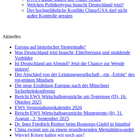
Welchen Politikertypus braucht Deutschland jetzt?
Der hochgefährliche Konflikt China/USA darf nicht
außer Kontrolle geraten
Aktuelles
Europa auf historischer Siegerstraße!
Was Deutschland jetzt braucht: Eliteförerung und strahlende
Vorbilder
Ist Deutschland am Abrund? Jetzt die Chance zur Wende
nutzen!
Der Abschied von der Leistungsgesellschaft - ein „Erfolg“ des
rot-grünen Mindsets
Die neue Erzählung Europas nach der Münchner
Sicherheitskonferenz
Bericht EWS Wirtschaftsgespräche am Tegernsee (D), 16.
Oktober 2025
EWS Veranstaltungskalender 2026
Bericht EWS Wirtschaftsgespräche Montegrotto (It), 31.
August - 2. September 2025
Dr. Ingo Friedrich Redner beim Bosporus-Gipfel in Istanbul
China zwingt uns zu einem grundlegenden Mentalitätswandel
Wieviel Krisen halten wir noch aus?