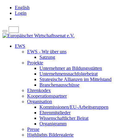
English
Login
EWS
EWS - Wir über uns
Satzung
Projekte
Unternehmer an Bildungsstätten
Unternehmensnachfolgebeirat
Strategische Allianzen im Mittelstand
Branchenausschüsse
Ehrenkodex
Kooperationspartner
Organisation
Kommissionen/EU-Arbeitsgruppen
Ehrenmitglieder
Wissenschaftlicher Beirat
Organigramm
Presse
Highlights Bildergalerie