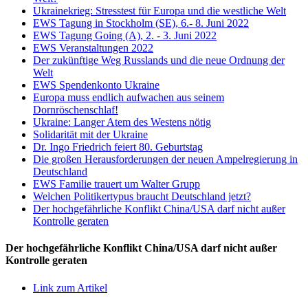
Ukrainekrieg: Stresstest für Europa und die westliche Welt
EWS Tagung in Stockholm (SE), 6.- 8. Juni 2022
EWS Tagung Going (A), 2. - 3. Juni 2022
EWS Veranstaltungen 2022
Der zukünftige Weg Russlands und die neue Ordnung der
Welt
EWS Spendenkonto Ukraine
Europa muss endlich aufwachen aus seinem
Dornröschenschlaf!
Ukraine: Langer Atem des Westens nötig
Solidarität mit der Ukraine
Dr. Ingo Friedrich feiert 80. Geburtstag
Die großen Herausforderungen der neuen Ampelregierung in
Deutschland
EWS Familie trauert um Walter Grupp
Welchen Politikertypus braucht Deutschland jetzt?
Der hochgefährliche Konflikt China/USA darf nicht außer
Kontrolle geraten
Der hochgefährliche Konflikt China/USA darf nicht außer
Kontrolle geraten
Link zum Artikel