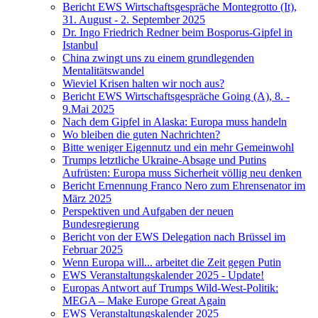
Bericht EWS Wirtschaftsgespräche Montegrotto (It),
31. August - 2. September 2025
Dr. Ingo Friedrich Redner beim Bosporus-Gipfel in
Istanbul
China zwingt uns zu einem grundlegenden
Mentalitätswandel
Wieviel Krisen halten wir noch aus?
Bericht EWS Wirtschaftsgespräche Going (A), 8. -
9.Mai 2025
Nach dem Gipfel in Alaska: Europa muss handeln
Wo bleiben die guten Nachrichten?
Bitte weniger Eigennutz und ein mehr Gemeinwohl
Trumps letztliche Ukraine-Absage und Putins
Aufrüsten: Europa muss Sicherheit völlig neu denken
Bericht Ernennung Franco Nero zum Ehrensenator im
März 2025
Perspektiven und Aufgaben der neuen
Bundesregierung
Bericht von der EWS Delegation nach Brüssel im
Februar 2025
Wenn Europa will... arbeitet die Zeit gegen Putin
EWS Veranstaltungskalender 2025 - Update!
Europas Antwort auf Trumps Wild-West-Politik:
MEGA – Make Europe Great Again
EWS Veranstaltungskalender 2025