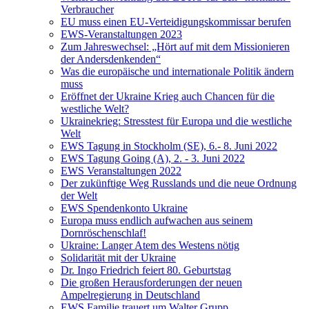
Verbraucher
EU muss einen EU-Verteidigungskommissar berufen
EWS-Veranstaltungen 2023
Zum Jahreswechsel: „Hört auf mit dem Missionieren
der Andersdenkenden“
Was die europäische und internationale Politik ändern
muss
Eröffnet der Ukraine Krieg auch Chancen für die
westliche Welt?
Ukrainekrieg: Stresstest für Europa und die westliche
Welt
EWS Tagung in Stockholm (SE), 6.- 8. Juni 2022
EWS Tagung Going (A), 2. - 3. Juni 2022
EWS Veranstaltungen 2022
Der zukünftige Weg Russlands und die neue Ordnung
der Welt
EWS Spendenkonto Ukraine
Europa muss endlich aufwachen aus seinem
Dornröschenschlaf!
Ukraine: Langer Atem des Westens nötig
Solidarität mit der Ukraine
Dr. Ingo Friedrich feiert 80. Geburtstag
Die großen Herausforderungen der neuen
Ampelregierung in Deutschland
EWS Familie trauert um Walter Grupp