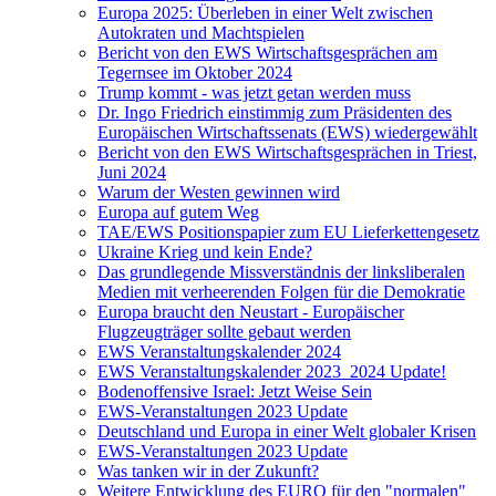
Europa 2025: Überleben in einer Welt zwischen
Autokraten und Machtspielen
Bericht von den EWS Wirtschaftsgesprächen am
Tegernsee im Oktober 2024
Trump kommt - was jetzt getan werden muss
Dr. Ingo Friedrich einstimmig zum Präsidenten des
Europäischen Wirtschaftssenats (EWS) wiedergewählt
Bericht von den EWS Wirtschaftsgesprächen in Triest,
Juni 2024
Warum der Westen gewinnen wird
Europa auf gutem Weg
TAE/EWS Positionspapier zum EU Lieferkettengesetz
Ukraine Krieg und kein Ende?
Das grundlegende Missverständnis der linksliberalen
Medien mit verheerenden Folgen für die Demokratie
Europa braucht den Neustart - Europäischer
Flugzeugträger sollte gebaut werden
EWS Veranstaltungskalender 2024
EWS Veranstaltungskalender 2023_2024 Update!
Bodenoffensive Israel: Jetzt Weise Sein
EWS-Veranstaltungen 2023 Update
Deutschland und Europa in einer Welt globaler Krisen
EWS-Veranstaltungen 2023 Update
Was tanken wir in der Zukunft?
Weitere Entwicklung des EURO für den "normalen"