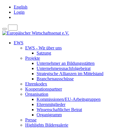
English
Login
EWS
EWS - Wir über uns
Satzung
Projekte
Unternehmer an Bildungsstätten
Unternehmensnachfolgebeirat
Strategische Allianzen im Mittelstand
Branchenausschüsse
Ehrenkodex
Kooperationspartner
Organisation
Kommissionen/EU-Arbeitsgruppen
Ehrenmitglieder
Wissenschaftlicher Beirat
Organigramm
Presse
Highlights Bildergalerie