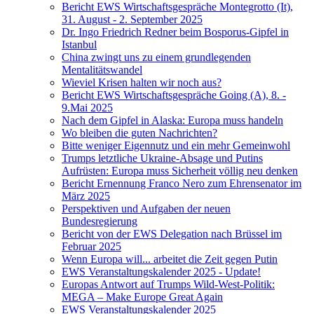
Bericht EWS Wirtschaftsgespräche Montegrotto (It),
31. August - 2. September 2025
Dr. Ingo Friedrich Redner beim Bosporus-Gipfel in
Istanbul
China zwingt uns zu einem grundlegenden
Mentalitätswandel
Wieviel Krisen halten wir noch aus?
Bericht EWS Wirtschaftsgespräche Going (A), 8. -
9.Mai 2025
Nach dem Gipfel in Alaska: Europa muss handeln
Wo bleiben die guten Nachrichten?
Bitte weniger Eigennutz und ein mehr Gemeinwohl
Trumps letztliche Ukraine-Absage und Putins
Aufrüsten: Europa muss Sicherheit völlig neu denken
Bericht Ernennung Franco Nero zum Ehrensenator im
März 2025
Perspektiven und Aufgaben der neuen
Bundesregierung
Bericht von der EWS Delegation nach Brüssel im
Februar 2025
Wenn Europa will... arbeitet die Zeit gegen Putin
EWS Veranstaltungskalender 2025 - Update!
Europas Antwort auf Trumps Wild-West-Politik:
MEGA – Make Europe Great Again
EWS Veranstaltungskalender 2025