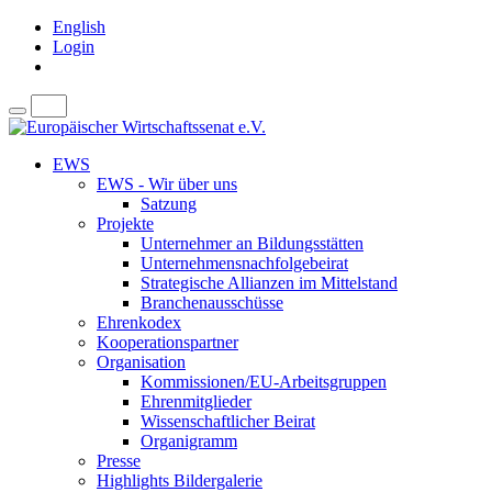
English
Login
EWS
EWS - Wir über uns
Satzung
Projekte
Unternehmer an Bildungsstätten
Unternehmensnachfolgebeirat
Strategische Allianzen im Mittelstand
Branchenausschüsse
Ehrenkodex
Kooperationspartner
Organisation
Kommissionen/EU-Arbeitsgruppen
Ehrenmitglieder
Wissenschaftlicher Beirat
Organigramm
Presse
Highlights Bildergalerie