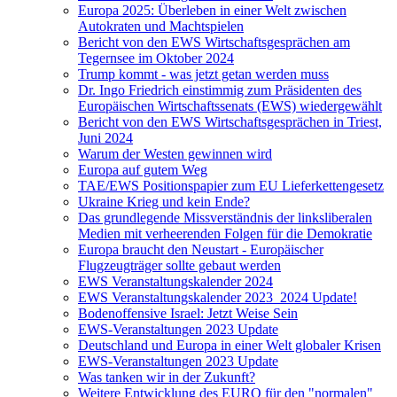
Europa 2025: Überleben in einer Welt zwischen
Autokraten und Machtspielen
Bericht von den EWS Wirtschaftsgesprächen am
Tegernsee im Oktober 2024
Trump kommt - was jetzt getan werden muss
Dr. Ingo Friedrich einstimmig zum Präsidenten des
Europäischen Wirtschaftssenats (EWS) wiedergewählt
Bericht von den EWS Wirtschaftsgesprächen in Triest,
Juni 2024
Warum der Westen gewinnen wird
Europa auf gutem Weg
TAE/EWS Positionspapier zum EU Lieferkettengesetz
Ukraine Krieg und kein Ende?
Das grundlegende Missverständnis der linksliberalen
Medien mit verheerenden Folgen für die Demokratie
Europa braucht den Neustart - Europäischer
Flugzeugträger sollte gebaut werden
EWS Veranstaltungskalender 2024
EWS Veranstaltungskalender 2023_2024 Update!
Bodenoffensive Israel: Jetzt Weise Sein
EWS-Veranstaltungen 2023 Update
Deutschland und Europa in einer Welt globaler Krisen
EWS-Veranstaltungen 2023 Update
Was tanken wir in der Zukunft?
Weitere Entwicklung des EURO für den "normalen"