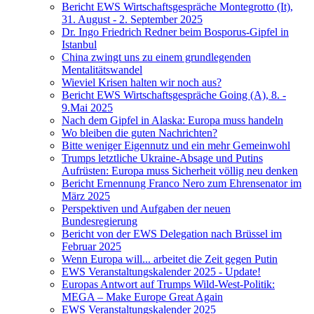
Bericht EWS Wirtschaftsgespräche Montegrotto (It),
31. August - 2. September 2025
Dr. Ingo Friedrich Redner beim Bosporus-Gipfel in
Istanbul
China zwingt uns zu einem grundlegenden
Mentalitätswandel
Wieviel Krisen halten wir noch aus?
Bericht EWS Wirtschaftsgespräche Going (A), 8. -
9.Mai 2025
Nach dem Gipfel in Alaska: Europa muss handeln
Wo bleiben die guten Nachrichten?
Bitte weniger Eigennutz und ein mehr Gemeinwohl
Trumps letztliche Ukraine-Absage und Putins
Aufrüsten: Europa muss Sicherheit völlig neu denken
Bericht Ernennung Franco Nero zum Ehrensenator im
März 2025
Perspektiven und Aufgaben der neuen
Bundesregierung
Bericht von der EWS Delegation nach Brüssel im
Februar 2025
Wenn Europa will... arbeitet die Zeit gegen Putin
EWS Veranstaltungskalender 2025 - Update!
Europas Antwort auf Trumps Wild-West-Politik:
MEGA – Make Europe Great Again
EWS Veranstaltungskalender 2025