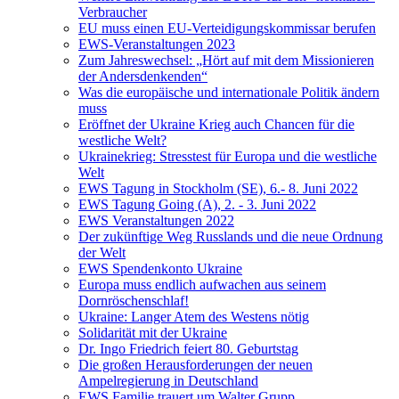
Verbraucher
EU muss einen EU-Verteidigungskommissar berufen
EWS-Veranstaltungen 2023
Zum Jahreswechsel: „Hört auf mit dem Missionieren
der Andersdenkenden“
Was die europäische und internationale Politik ändern
muss
Eröffnet der Ukraine Krieg auch Chancen für die
westliche Welt?
Ukrainekrieg: Stresstest für Europa und die westliche
Welt
EWS Tagung in Stockholm (SE), 6.- 8. Juni 2022
EWS Tagung Going (A), 2. - 3. Juni 2022
EWS Veranstaltungen 2022
Der zukünftige Weg Russlands und die neue Ordnung
der Welt
EWS Spendenkonto Ukraine
Europa muss endlich aufwachen aus seinem
Dornröschenschlaf!
Ukraine: Langer Atem des Westens nötig
Solidarität mit der Ukraine
Dr. Ingo Friedrich feiert 80. Geburtstag
Die großen Herausforderungen der neuen
Ampelregierung in Deutschland
EWS Familie trauert um Walter Grupp