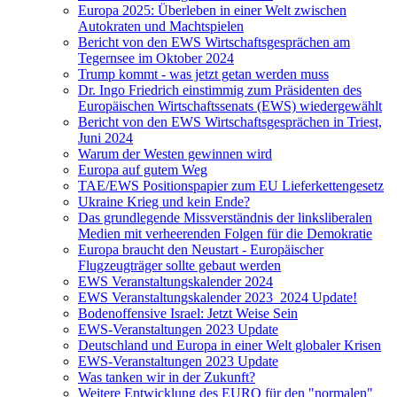
Europa 2025: Überleben in einer Welt zwischen
Autokraten und Machtspielen
Bericht von den EWS Wirtschaftsgesprächen am
Tegernsee im Oktober 2024
Trump kommt - was jetzt getan werden muss
Dr. Ingo Friedrich einstimmig zum Präsidenten des
Europäischen Wirtschaftssenats (EWS) wiedergewählt
Bericht von den EWS Wirtschaftsgesprächen in Triest,
Juni 2024
Warum der Westen gewinnen wird
Europa auf gutem Weg
TAE/EWS Positionspapier zum EU Lieferkettengesetz
Ukraine Krieg und kein Ende?
Das grundlegende Missverständnis der linksliberalen
Medien mit verheerenden Folgen für die Demokratie
Europa braucht den Neustart - Europäischer
Flugzeugträger sollte gebaut werden
EWS Veranstaltungskalender 2024
EWS Veranstaltungskalender 2023_2024 Update!
Bodenoffensive Israel: Jetzt Weise Sein
EWS-Veranstaltungen 2023 Update
Deutschland und Europa in einer Welt globaler Krisen
EWS-Veranstaltungen 2023 Update
Was tanken wir in der Zukunft?
Weitere Entwicklung des EURO für den "normalen"