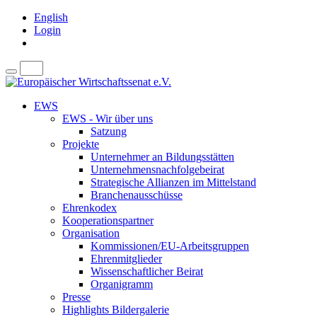
English
Login
EWS
EWS - Wir über uns
Satzung
Projekte
Unternehmer an Bildungsstätten
Unternehmensnachfolgebeirat
Strategische Allianzen im Mittelstand
Branchenausschüsse
Ehrenkodex
Kooperationspartner
Organisation
Kommissionen/EU-Arbeitsgruppen
Ehrenmitglieder
Wissenschaftlicher Beirat
Organigramm
Presse
Highlights Bildergalerie