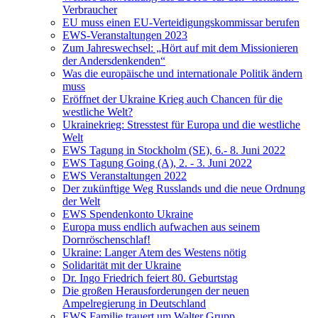
Verbraucher
EU muss einen EU-Verteidigungskommissar berufen
EWS-Veranstaltungen 2023
Zum Jahreswechsel: „Hört auf mit dem Missionieren
der Andersdenkenden“
Was die europäische und internationale Politik ändern
muss
Eröffnet der Ukraine Krieg auch Chancen für die
westliche Welt?
Ukrainekrieg: Stresstest für Europa und die westliche
Welt
EWS Tagung in Stockholm (SE), 6.- 8. Juni 2022
EWS Tagung Going (A), 2. - 3. Juni 2022
EWS Veranstaltungen 2022
Der zukünftige Weg Russlands und die neue Ordnung
der Welt
EWS Spendenkonto Ukraine
Europa muss endlich aufwachen aus seinem
Dornröschenschlaf!
Ukraine: Langer Atem des Westens nötig
Solidarität mit der Ukraine
Dr. Ingo Friedrich feiert 80. Geburtstag
Die großen Herausforderungen der neuen
Ampelregierung in Deutschland
EWS Familie trauert um Walter Grupp