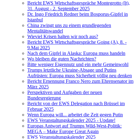
Bericht EWS Wirtschaftsgespräche Montegrotto (It),
31. August - 2. September 2025
Dr. Ingo Friedrich Redner beim Bosporus-Gipfel in
Istanbul
China zwingt uns zu einem grundlegenden
Mentalitätswandel
Wieviel Krisen halten wir noch aus?
Bericht EWS Wirtschaftsgespräche Going (A), 8. -
9.Mai 2025
Nach dem Gipfel in Alaska: Europa muss handeln
Wo bleiben die guten Nachrichten?
Bitte weniger Eigennutz und ein mehr Gemeinwohl
Trumps letztliche Ukraine-Absage und Putins
Aufrüsten: Europa muss Sicherheit völlig neu denken
Bericht Ernennung Franco Nero zum Ehrensenator im
März 2025
Perspektiven und Aufgaben der neuen
Bundesregierung
Bericht von der EWS Delegation nach Brüssel im
Februar 2025
Wenn Europa will... arbeitet die Zeit gegen Putin
EWS Veranstaltungskalender 2025 - Update!
Europas Antwort auf Trumps Wild-West-Politik:
MEGA – Make Europe Great Again
EWS Veranstaltungskalender 2025