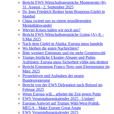
Bericht EWS Wirtschaftsgespräche Montegrotto (It),
31. August - 2. September 2025
Dr. Ingo Friedrich Redner beim Bosporus-Gipfel in
Istanbul
China zwingt uns zu einem grundlegenden
Mentalitätswandel
Wieviel Krisen halten wir noch aus?
Bericht EWS Wirtschaftsgespräche Going (A), 8. -
9.Mai 2025
Nach dem Gipfel in Alaska: Europa muss handeln
Wo bleiben die guten Nachrichten?
Bitte weniger Eigennutz und ein mehr Gemeinwohl
Trumps letztliche Ukraine-Absage und Putins
Aufrüsten: Europa muss Sicherheit völlig neu denken
Bericht Ernennung Franco Nero zum Ehrensenator im
März 2025
Perspektiven und Aufgaben der neuen
Bundesregierung
Bericht von der EWS Delegation nach Brüssel im
Februar 2025
Wenn Europa will... arbeitet die Zeit gegen Putin
EWS Veranstaltungskalender 2025 - Update!
Europas Antwort auf Trumps Wild-West-Politik:
MEGA – Make Europe Great Again
EWS Veranstaltungskalender 2025