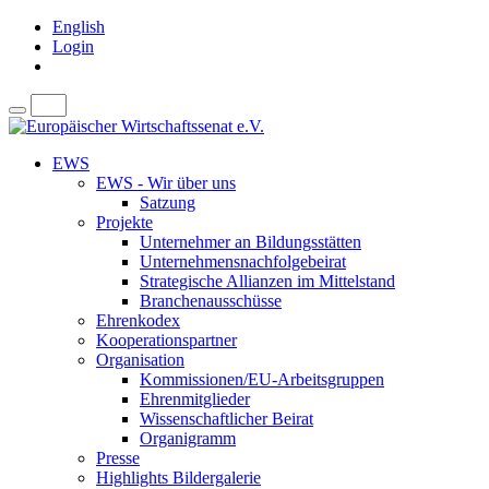
English
Login
EWS
EWS - Wir über uns
Satzung
Projekte
Unternehmer an Bildungsstätten
Unternehmensnachfolgebeirat
Strategische Allianzen im Mittelstand
Branchenausschüsse
Ehrenkodex
Kooperationspartner
Organisation
Kommissionen/EU-Arbeitsgruppen
Ehrenmitglieder
Wissenschaftlicher Beirat
Organigramm
Presse
Highlights Bildergalerie