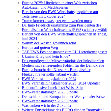
Europa 2025: Überleben in einer Welt zwischen
Autokraten und Machtspielen
Bericht von den EWS Wirtschaftsgesprächen am
Tegernsee im Oktober 2024
Trump kommt - was jetzt getan werden muss
Dr. Ingo Friedrich einstimmig zum Präsidenten des
Europäischen Wirtschaftssenats (EWS) wiedergewählt
Bericht von den EWS Wirtschaftsgesprächen in Triest,
Juni 2024
Warum der Westen gewinnen wird
Europa auf gutem Weg
TAE/EWS Positionspapier zum EU Lieferkettengesetz
Ukraine Krieg und kein Ende?
Das grundlegende Missverständnis der linksliberalen
Medien mit verheerenden Folgen für die Demokratie
Europa braucht den Neustart - Europäischer
Flugzeugträger sollte gebaut werden
EWS Veranstaltungskalender 2024
EWS Veranstaltungskalender 2023_2024 Update!
Bodenoffensive Israel: Jetzt Weise Sein
EWS-Veranstaltungen 2023 Update
Deutschland und Europa in einer Welt globaler Krisen
EWS-Veranstaltungen 2023 Update
Was tanken wir in der Zukunft?
Weitere Entwicklung des EURO für den "normalen"