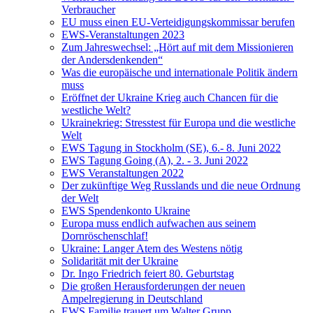
Verbraucher
EU muss einen EU-Verteidigungskommissar berufen
EWS-Veranstaltungen 2023
Zum Jahreswechsel: „Hört auf mit dem Missionieren
der Andersdenkenden“
Was die europäische und internationale Politik ändern
muss
Eröffnet der Ukraine Krieg auch Chancen für die
westliche Welt?
Ukrainekrieg: Stresstest für Europa und die westliche
Welt
EWS Tagung in Stockholm (SE), 6.- 8. Juni 2022
EWS Tagung Going (A), 2. - 3. Juni 2022
EWS Veranstaltungen 2022
Der zukünftige Weg Russlands und die neue Ordnung
der Welt
EWS Spendenkonto Ukraine
Europa muss endlich aufwachen aus seinem
Dornröschenschlaf!
Ukraine: Langer Atem des Westens nötig
Solidarität mit der Ukraine
Dr. Ingo Friedrich feiert 80. Geburtstag
Die großen Herausforderungen der neuen
Ampelregierung in Deutschland
EWS Familie trauert um Walter Grupp