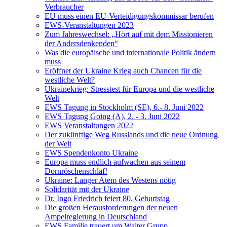
Verbraucher
EU muss einen EU-Verteidigungskommissar berufen
EWS-Veranstaltungen 2023
Zum Jahreswechsel: „Hört auf mit dem Missionieren
der Andersdenkenden“
Was die europäische und internationale Politik ändern
muss
Eröffnet der Ukraine Krieg auch Chancen für die
westliche Welt?
Ukrainekrieg: Stresstest für Europa und die westliche
Welt
EWS Tagung in Stockholm (SE), 6.- 8. Juni 2022
EWS Tagung Going (A), 2. - 3. Juni 2022
EWS Veranstaltungen 2022
Der zukünftige Weg Russlands und die neue Ordnung
der Welt
EWS Spendenkonto Ukraine
Europa muss endlich aufwachen aus seinem
Dornröschenschlaf!
Ukraine: Langer Atem des Westens nötig
Solidarität mit der Ukraine
Dr. Ingo Friedrich feiert 80. Geburtstag
Die großen Herausforderungen der neuen
Ampelregierung in Deutschland
EWS Familie trauert um Walter Grupp