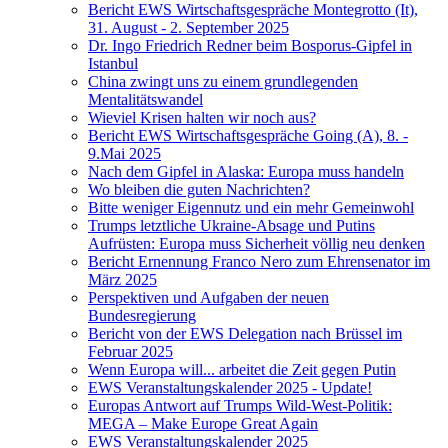
Bericht EWS Wirtschaftsgespräche Montegrotto (It),
31. August - 2. September 2025
Dr. Ingo Friedrich Redner beim Bosporus-Gipfel in
Istanbul
China zwingt uns zu einem grundlegenden
Mentalitätswandel
Wieviel Krisen halten wir noch aus?
Bericht EWS Wirtschaftsgespräche Going (A), 8. -
9.Mai 2025
Nach dem Gipfel in Alaska: Europa muss handeln
Wo bleiben die guten Nachrichten?
Bitte weniger Eigennutz und ein mehr Gemeinwohl
Trumps letztliche Ukraine-Absage und Putins
Aufrüsten: Europa muss Sicherheit völlig neu denken
Bericht Ernennung Franco Nero zum Ehrensenator im
März 2025
Perspektiven und Aufgaben der neuen
Bundesregierung
Bericht von der EWS Delegation nach Brüssel im
Februar 2025
Wenn Europa will... arbeitet die Zeit gegen Putin
EWS Veranstaltungskalender 2025 - Update!
Europas Antwort auf Trumps Wild-West-Politik:
MEGA – Make Europe Great Again
EWS Veranstaltungskalender 2025