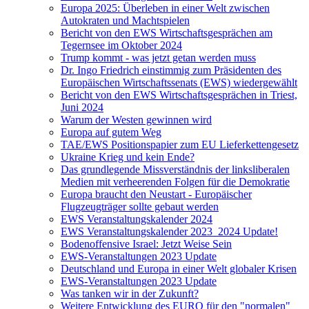
Europa 2025: Überleben in einer Welt zwischen
Autokraten und Machtspielen
Bericht von den EWS Wirtschaftsgesprächen am
Tegernsee im Oktober 2024
Trump kommt - was jetzt getan werden muss
Dr. Ingo Friedrich einstimmig zum Präsidenten des
Europäischen Wirtschaftssenats (EWS) wiedergewählt
Bericht von den EWS Wirtschaftsgesprächen in Triest,
Juni 2024
Warum der Westen gewinnen wird
Europa auf gutem Weg
TAE/EWS Positionspapier zum EU Lieferkettengesetz
Ukraine Krieg und kein Ende?
Das grundlegende Missverständnis der linksliberalen
Medien mit verheerenden Folgen für die Demokratie
Europa braucht den Neustart - Europäischer
Flugzeugträger sollte gebaut werden
EWS Veranstaltungskalender 2024
EWS Veranstaltungskalender 2023_2024 Update!
Bodenoffensive Israel: Jetzt Weise Sein
EWS-Veranstaltungen 2023 Update
Deutschland und Europa in einer Welt globaler Krisen
EWS-Veranstaltungen 2023 Update
Was tanken wir in der Zukunft?
Weitere Entwicklung des EURO für den "normalen"