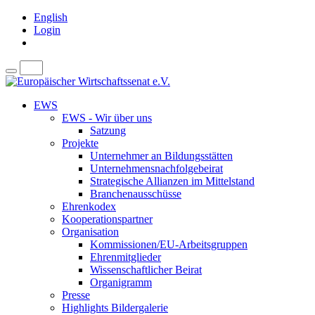
English
Login
EWS
EWS - Wir über uns
Satzung
Projekte
Unternehmer an Bildungsstätten
Unternehmensnachfolgebeirat
Strategische Allianzen im Mittelstand
Branchenausschüsse
Ehrenkodex
Kooperationspartner
Organisation
Kommissionen/EU-Arbeitsgruppen
Ehrenmitglieder
Wissenschaftlicher Beirat
Organigramm
Presse
Highlights Bildergalerie