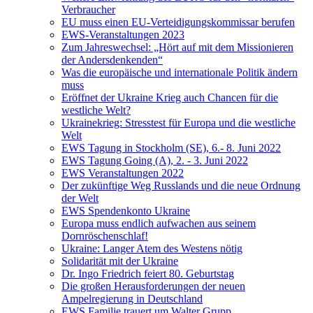
Verbraucher
EU muss einen EU-Verteidigungskommissar berufen
EWS-Veranstaltungen 2023
Zum Jahreswechsel: „Hört auf mit dem Missionieren
der Andersdenkenden“
Was die europäische und internationale Politik ändern
muss
Eröffnet der Ukraine Krieg auch Chancen für die
westliche Welt?
Ukrainekrieg: Stresstest für Europa und die westliche
Welt
EWS Tagung in Stockholm (SE), 6.- 8. Juni 2022
EWS Tagung Going (A), 2. - 3. Juni 2022
EWS Veranstaltungen 2022
Der zukünftige Weg Russlands und die neue Ordnung
der Welt
EWS Spendenkonto Ukraine
Europa muss endlich aufwachen aus seinem
Dornröschenschlaf!
Ukraine: Langer Atem des Westens nötig
Solidarität mit der Ukraine
Dr. Ingo Friedrich feiert 80. Geburtstag
Die großen Herausforderungen der neuen
Ampelregierung in Deutschland
EWS Familie trauert um Walter Grupp