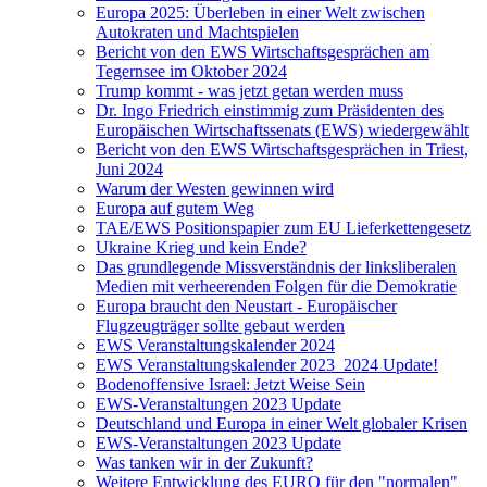
Europa 2025: Überleben in einer Welt zwischen
Autokraten und Machtspielen
Bericht von den EWS Wirtschaftsgesprächen am
Tegernsee im Oktober 2024
Trump kommt - was jetzt getan werden muss
Dr. Ingo Friedrich einstimmig zum Präsidenten des
Europäischen Wirtschaftssenats (EWS) wiedergewählt
Bericht von den EWS Wirtschaftsgesprächen in Triest,
Juni 2024
Warum der Westen gewinnen wird
Europa auf gutem Weg
TAE/EWS Positionspapier zum EU Lieferkettengesetz
Ukraine Krieg und kein Ende?
Das grundlegende Missverständnis der linksliberalen
Medien mit verheerenden Folgen für die Demokratie
Europa braucht den Neustart - Europäischer
Flugzeugträger sollte gebaut werden
EWS Veranstaltungskalender 2024
EWS Veranstaltungskalender 2023_2024 Update!
Bodenoffensive Israel: Jetzt Weise Sein
EWS-Veranstaltungen 2023 Update
Deutschland und Europa in einer Welt globaler Krisen
EWS-Veranstaltungen 2023 Update
Was tanken wir in der Zukunft?
Weitere Entwicklung des EURO für den "normalen"