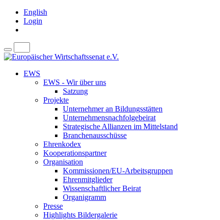
English
Login
EWS
EWS - Wir über uns
Satzung
Projekte
Unternehmer an Bildungsstätten
Unternehmensnachfolgebeirat
Strategische Allianzen im Mittelstand
Branchenausschüsse
Ehrenkodex
Kooperationspartner
Organisation
Kommissionen/EU-Arbeitsgruppen
Ehrenmitglieder
Wissenschaftlicher Beirat
Organigramm
Presse
Highlights Bildergalerie