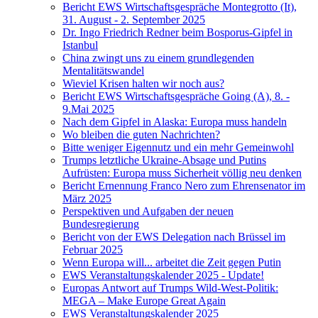
Bericht EWS Wirtschaftsgespräche Montegrotto (It),
31. August - 2. September 2025
Dr. Ingo Friedrich Redner beim Bosporus-Gipfel in
Istanbul
China zwingt uns zu einem grundlegenden
Mentalitätswandel
Wieviel Krisen halten wir noch aus?
Bericht EWS Wirtschaftsgespräche Going (A), 8. -
9.Mai 2025
Nach dem Gipfel in Alaska: Europa muss handeln
Wo bleiben die guten Nachrichten?
Bitte weniger Eigennutz und ein mehr Gemeinwohl
Trumps letztliche Ukraine-Absage und Putins
Aufrüsten: Europa muss Sicherheit völlig neu denken
Bericht Ernennung Franco Nero zum Ehrensenator im
März 2025
Perspektiven und Aufgaben der neuen
Bundesregierung
Bericht von der EWS Delegation nach Brüssel im
Februar 2025
Wenn Europa will... arbeitet die Zeit gegen Putin
EWS Veranstaltungskalender 2025 - Update!
Europas Antwort auf Trumps Wild-West-Politik:
MEGA – Make Europe Great Again
EWS Veranstaltungskalender 2025