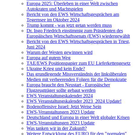
Europa 2025: Überleben in einer Welt zwischen
Autokraten und Machtspielen
Bericht von den EWS Wirtschaftsgesprächen am
Tegernsee im Oktober 2024
Trump kommt - was jetzt getan werden muss
Dr. Ingo Friedrich einstimmig zum Präsidenten des
Europäischen Wirtschaftssenats (EWS) wiedergewählt
Bericht von den EWS Wirtschaftsgesprächen in Triest,
Juni 2024
Warum der Westen gewinnen wird
Europa auf gutem Weg
TAE/EWS Positionspapier zum EU Lieferkettengesetz
Ukraine Krieg und kein Ende?
Das grundlegende Missverständnis der linksliberalen
Medien mit verheerenden Folgen für die Demokratie
Europa braucht den Neustart - Europäischer
Flugzeugträger sollte gebaut werden
EWS Veranstaltungskalender 2024
EWS Veranstaltungskalender 2023_2024 Update!
Bodenoffensive Israel: Jetzt Weise Sein
EWS-Veranstaltungen 2023 Update
Deutschland und Europa in einer Welt globaler Krisen
EWS-Veranstaltungen 2023 Update
Was tanken wir in der Zukunft?
Weitere Entwicklung des EURO für den "normalen"