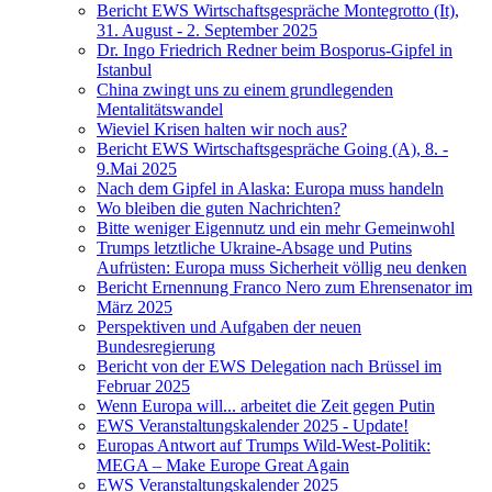
Bericht EWS Wirtschaftsgespräche Montegrotto (It),
31. August - 2. September 2025
Dr. Ingo Friedrich Redner beim Bosporus-Gipfel in
Istanbul
China zwingt uns zu einem grundlegenden
Mentalitätswandel
Wieviel Krisen halten wir noch aus?
Bericht EWS Wirtschaftsgespräche Going (A), 8. -
9.Mai 2025
Nach dem Gipfel in Alaska: Europa muss handeln
Wo bleiben die guten Nachrichten?
Bitte weniger Eigennutz und ein mehr Gemeinwohl
Trumps letztliche Ukraine-Absage und Putins
Aufrüsten: Europa muss Sicherheit völlig neu denken
Bericht Ernennung Franco Nero zum Ehrensenator im
März 2025
Perspektiven und Aufgaben der neuen
Bundesregierung
Bericht von der EWS Delegation nach Brüssel im
Februar 2025
Wenn Europa will... arbeitet die Zeit gegen Putin
EWS Veranstaltungskalender 2025 - Update!
Europas Antwort auf Trumps Wild-West-Politik:
MEGA – Make Europe Great Again
EWS Veranstaltungskalender 2025