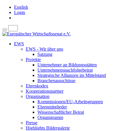
English
Login
EWS
EWS - Wir über uns
Satzung
Projekte
Unternehmer an Bildungsstätten
Unternehmensnachfolgebeirat
Strategische Allianzen im Mittelstand
Branchenausschüsse
Ehrenkodex
Kooperationspartner
Organisation
Kommissionen/EU-Arbeitsgruppen
Ehrenmitglieder
Wissenschaftlicher Beirat
Organigramm
Presse
Highlights Bildergalerie