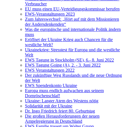
Verbraucher
EU muss einen EU-Verteidigungskommissar berufen
EWS-Veranstaltungen 2023
Zum Jahreswechsel: „Hört auf mit dem Missionieren
der Andersdenkenden“
Was die europäische und internationale Politik ändern
muss
Eröffnet der Ukraine Krieg auch Chancen für die
westliche Welt?
Ukrainekrieg: Stresstest für Europa und die westliche
Welt
EWS Tagung in Stockholm (SE), 6.- 8. Juni 2022
EWS Tagung Going (A), 2. - 3. Juni 2022
EWS Veranstaltungen 2022
Der zukünftige Weg Russlands und die neue Ordnung
der Welt
EWS Spendenkonto Ukraine
Europa muss endlich aufwachen aus seinem
Dornröschenschlaf!
Ukraine: Langer Atem des Westens nötig
Solidarität mit der Ukraine
Dr. Ingo Friedrich feiert 80. Geburtstag
Die großen Herausforderungen der neuen
Ampelregierung in Deutschland
EWS Familie trauert um Walter Grupp