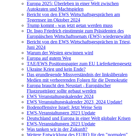
Europa 2025: Überleben in einer Welt zwischen
Autokraten und Machtspielen
Bericht von den EWS Wirtschaftsgesprächen am
Tegernsee im Oktober 2024
Trump kommt - was jetzt getan werden muss
Dr. Ingo Friedrich einstimmig zum Präsidenten des
Europäischen Wirtschaftssenats (EWS) wiedergewählt
Bericht von den EWS Wirtschaftsgesprächen in Triest,
Juni 2024
Warum der Westen gewinnen wird
Europa auf gutem Weg
TAE/EWS Positionspapier zum EU Lieferkettengesetz
Ukraine Krieg und kein Ende?
Das grundlegende Missverständnis der linksliberalen
Medien mit verheerenden Folgen für die Demokratie
Europa braucht den Neustart - Europäischer
Flugzeugträger sollte gebaut werden
EWS Veranstaltungskalender 2024
EWS Veranstaltungskalender 2023_2024 Update!
Bodenoffensive Israel: Jetzt Weise Sein
EWS-Veranstaltungen 2023 Update
Deutschland und Europa in einer Welt globaler Krisen
EWS-Veranstaltungen 2023 Update
Was tanken wir in der Zukunft?
Weitere Entwicklung des EURO für den "normalen"