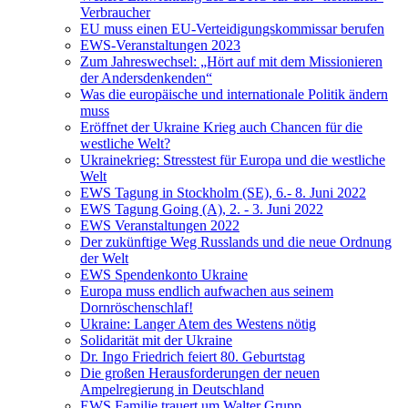
Verbraucher
EU muss einen EU-Verteidigungskommissar berufen
EWS-Veranstaltungen 2023
Zum Jahreswechsel: „Hört auf mit dem Missionieren
der Andersdenkenden“
Was die europäische und internationale Politik ändern
muss
Eröffnet der Ukraine Krieg auch Chancen für die
westliche Welt?
Ukrainekrieg: Stresstest für Europa und die westliche
Welt
EWS Tagung in Stockholm (SE), 6.- 8. Juni 2022
EWS Tagung Going (A), 2. - 3. Juni 2022
EWS Veranstaltungen 2022
Der zukünftige Weg Russlands und die neue Ordnung
der Welt
EWS Spendenkonto Ukraine
Europa muss endlich aufwachen aus seinem
Dornröschenschlaf!
Ukraine: Langer Atem des Westens nötig
Solidarität mit der Ukraine
Dr. Ingo Friedrich feiert 80. Geburtstag
Die großen Herausforderungen der neuen
Ampelregierung in Deutschland
EWS Familie trauert um Walter Grupp