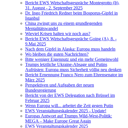
Bericht EWS Wirtschaftsgespräche Montegrotto (It),
31. August - 2. September 2025
Dr. Ingo Friedrich Redner beim Bosporus-Gipfel in
Istanbul
China zwingt uns zu einem grundlegenden
Mentalitätswandel
Wieviel Krisen halten wir noch aus?
Bericht EWS Wirtschaftsgespräche Going (A), 8. -
9.Mai 2025
Nach dem Gipfel in Alaska: Europa muss handeln
Wo bleiben die guten Nachrichten?
Bitte weniger Eigennutz und ein mehr Gemeinwohl
Trumps letztliche Ukraine-Absage und Putins
Aufrüsten: Europa muss Sicherheit völlig neu denken
Bericht Ernennung Franco Nero zum Ehrensenator im
März 2025
Perspektiven und Aufgaben der neuen
Bundesregierung
Bericht von der EWS Delegation nach Brüssel im
Februar 2025
Wenn Europa will... arbeitet die Zeit gegen Putin
EWS Veranstaltungskalender 2025 - Update!
Europas Antwort auf Trumps Wild-West-Politik:
MEGA – Make Europe Great Again
EWS Veranstaltungskalender 2025