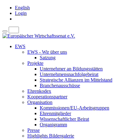
English
Login
EWS
EWS - Wir über uns
Satzung
Projekte
Unternehmer an Bildungsstätten
Unternehmensnachfolgebeirat
Strategische Allianzen im Mittelstand
Branchenausschüsse
Ehrenkodex
Kooperationspartner
Organisation
Kommissionen/EU-Arbeitsgruppen
Ehrenmitglieder
Wissenschaftlicher Beirat
Organigramm
Presse
Highlights Bildergalerie