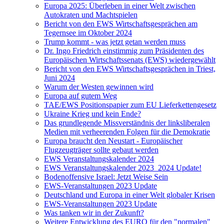
Europa 2025: Überleben in einer Welt zwischen
Autokraten und Machtspielen
Bericht von den EWS Wirtschaftsgesprächen am
Tegernsee im Oktober 2024
Trump kommt - was jetzt getan werden muss
Dr. Ingo Friedrich einstimmig zum Präsidenten des
Europäischen Wirtschaftssenats (EWS) wiedergewählt
Bericht von den EWS Wirtschaftsgesprächen in Triest,
Juni 2024
Warum der Westen gewinnen wird
Europa auf gutem Weg
TAE/EWS Positionspapier zum EU Lieferkettengesetz
Ukraine Krieg und kein Ende?
Das grundlegende Missverständnis der linksliberalen
Medien mit verheerenden Folgen für die Demokratie
Europa braucht den Neustart - Europäischer
Flugzeugträger sollte gebaut werden
EWS Veranstaltungskalender 2024
EWS Veranstaltungskalender 2023_2024 Update!
Bodenoffensive Israel: Jetzt Weise Sein
EWS-Veranstaltungen 2023 Update
Deutschland und Europa in einer Welt globaler Krisen
EWS-Veranstaltungen 2023 Update
Was tanken wir in der Zukunft?
Weitere Entwicklung des EURO für den "normalen"