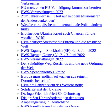
Verbraucher
EU muss einen EU-Verteidigungskommissar berufen
EWS-Veranstaltungen 2023
Zum Jahreswechsel: „Hört auf mit dem Missionieren
der Andersdenkenden“
Was die europäische und internationale Politik ändern
muss
Eröffnet der Ukraine Krieg auch Chancen für die
westliche Welt?
Ukrainekrieg: Stresstest für Europa und die westliche
Welt
EWS Tagung in Stockholm (SE), 6.- 8. Juni 2022
EWS Tagung Going (A), 2. - 3. Juni 2022
EWS Veranstaltungen 2022
Der zukünftige Weg Russlands und die neue Ordnung
der Welt
EWS Spendenkonto Ukraine
Europa muss endlich aufwachen aus seinem
Dornröschenschlaf!
Ukraine: Langer Atem des Westens nötig
Solidarität mit der Ukraine
Dr. Ingo Friedrich feiert 80. Geburtstag
Die großen Herausforderungen der neuen
Ampelregierung in Deutschland
EWS Familie trauert um Walter Grupp