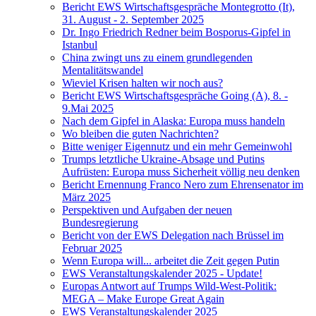
Bericht EWS Wirtschaftsgespräche Montegrotto (It),
31. August - 2. September 2025
Dr. Ingo Friedrich Redner beim Bosporus-Gipfel in
Istanbul
China zwingt uns zu einem grundlegenden
Mentalitätswandel
Wieviel Krisen halten wir noch aus?
Bericht EWS Wirtschaftsgespräche Going (A), 8. -
9.Mai 2025
Nach dem Gipfel in Alaska: Europa muss handeln
Wo bleiben die guten Nachrichten?
Bitte weniger Eigennutz und ein mehr Gemeinwohl
Trumps letztliche Ukraine-Absage und Putins
Aufrüsten: Europa muss Sicherheit völlig neu denken
Bericht Ernennung Franco Nero zum Ehrensenator im
März 2025
Perspektiven und Aufgaben der neuen
Bundesregierung
Bericht von der EWS Delegation nach Brüssel im
Februar 2025
Wenn Europa will... arbeitet die Zeit gegen Putin
EWS Veranstaltungskalender 2025 - Update!
Europas Antwort auf Trumps Wild-West-Politik:
MEGA – Make Europe Great Again
EWS Veranstaltungskalender 2025