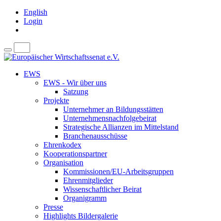
English
Login
EWS
EWS - Wir über uns
Satzung
Projekte
Unternehmer an Bildungsstätten
Unternehmensnachfolgebeirat
Strategische Allianzen im Mittelstand
Branchenausschüsse
Ehrenkodex
Kooperationspartner
Organisation
Kommissionen/EU-Arbeitsgruppen
Ehrenmitglieder
Wissenschaftlicher Beirat
Organigramm
Presse
Highlights Bildergalerie