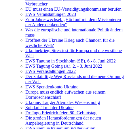
Verbraucher
EU muss einen EU-Verteidigungskommissar berufen
EWS-Veranstaltungen 2023
Zum Jahreswechsel: „Hört auf mit dem Missionieren
der Andersdenkenden“
Was die europäische und internationale Politik ändern
muss
Eröffnet der Ukraine Krieg auch Chancen für die
westliche Welt?
Ukrainekrieg: Stresstest für Europa und die westliche
Welt
EWS Tagung in Stockholm (SE), 6.- 8. Juni 2022
EWS Tagung Going (A), 2. - 3. Juni 2022
EWS Veranstaltungen 2022
Der zukünftige Weg Russlands und die neue Ordnung
der Welt
EWS Spendenkonto Ukraine
Europa muss endlich aufwachen aus seinem
Dornröschenschlaf!
Ukraine: Langer Atem des Westens nötig
Solidarität mit der Ukraine
Dr. Ingo Friedrich feiert 80. Geburtstag
Die großen Herausforderungen der neuen
Ampelregierung in Deutschland
EWS Familie trauert um Walter Grupp