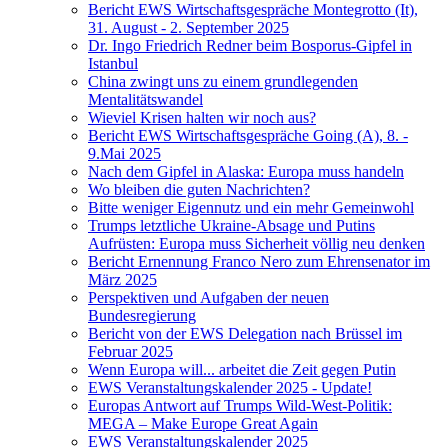
Bericht EWS Wirtschaftsgespräche Montegrotto (It),
31. August - 2. September 2025
Dr. Ingo Friedrich Redner beim Bosporus-Gipfel in
Istanbul
China zwingt uns zu einem grundlegenden
Mentalitätswandel
Wieviel Krisen halten wir noch aus?
Bericht EWS Wirtschaftsgespräche Going (A), 8. -
9.Mai 2025
Nach dem Gipfel in Alaska: Europa muss handeln
Wo bleiben die guten Nachrichten?
Bitte weniger Eigennutz und ein mehr Gemeinwohl
Trumps letztliche Ukraine-Absage und Putins
Aufrüsten: Europa muss Sicherheit völlig neu denken
Bericht Ernennung Franco Nero zum Ehrensenator im
März 2025
Perspektiven und Aufgaben der neuen
Bundesregierung
Bericht von der EWS Delegation nach Brüssel im
Februar 2025
Wenn Europa will... arbeitet die Zeit gegen Putin
EWS Veranstaltungskalender 2025 - Update!
Europas Antwort auf Trumps Wild-West-Politik:
MEGA – Make Europe Great Again
EWS Veranstaltungskalender 2025