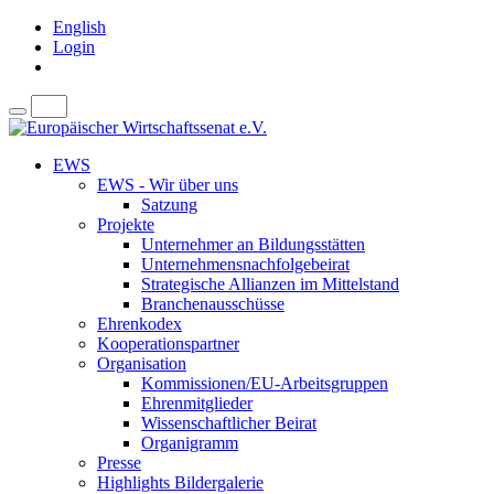
English
Login
EWS
EWS - Wir über uns
Satzung
Projekte
Unternehmer an Bildungsstätten
Unternehmensnachfolgebeirat
Strategische Allianzen im Mittelstand
Branchenausschüsse
Ehrenkodex
Kooperationspartner
Organisation
Kommissionen/EU-Arbeitsgruppen
Ehrenmitglieder
Wissenschaftlicher Beirat
Organigramm
Presse
Highlights Bildergalerie