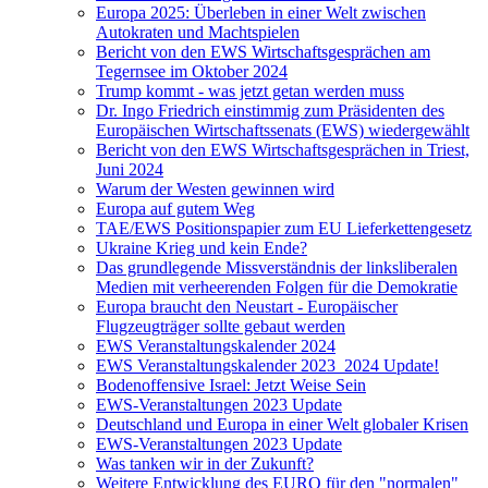
Europa 2025: Überleben in einer Welt zwischen
Autokraten und Machtspielen
Bericht von den EWS Wirtschaftsgesprächen am
Tegernsee im Oktober 2024
Trump kommt - was jetzt getan werden muss
Dr. Ingo Friedrich einstimmig zum Präsidenten des
Europäischen Wirtschaftssenats (EWS) wiedergewählt
Bericht von den EWS Wirtschaftsgesprächen in Triest,
Juni 2024
Warum der Westen gewinnen wird
Europa auf gutem Weg
TAE/EWS Positionspapier zum EU Lieferkettengesetz
Ukraine Krieg und kein Ende?
Das grundlegende Missverständnis der linksliberalen
Medien mit verheerenden Folgen für die Demokratie
Europa braucht den Neustart - Europäischer
Flugzeugträger sollte gebaut werden
EWS Veranstaltungskalender 2024
EWS Veranstaltungskalender 2023_2024 Update!
Bodenoffensive Israel: Jetzt Weise Sein
EWS-Veranstaltungen 2023 Update
Deutschland und Europa in einer Welt globaler Krisen
EWS-Veranstaltungen 2023 Update
Was tanken wir in der Zukunft?
Weitere Entwicklung des EURO für den "normalen"