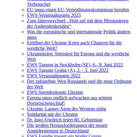
Verbraucher
EU muss einen EU-Verteidigungskommissar berufen
EWS-Veranstaltungen 2023
Zum Jahreswechsel: „Hört auf mit dem Missionieren
der Andersdenkenden“
Was die europäische und internationale Politik ändern
muss
Eröffnet der Ukraine Krieg auch Chancen für die
westliche Welt?
Ukrainekrieg: Stresstest für Europa und die westliche
Welt
EWS Tagung in Stockholm (SE), 6.- 8. Juni 2022
EWS Tagung Going (A), 2. - 3. Juni 2022
EWS Veranstaltungen 2022
Der zukünftige Weg Russlands und die neue Ordnung
der Welt
EWS Spendenkonto Ukraine
Europa muss endlich aufwachen aus seinem
Dornröschenschlaf!
Ukraine: Langer Atem des Westens nötig
Solidarität mit der Ukraine
Dr. Ingo Friedrich feiert 80. Geburtstag
Die großen Herausforderungen der neuen
Ampelregierung in Deutschland
EWS Familie trauert um Walter Grupp