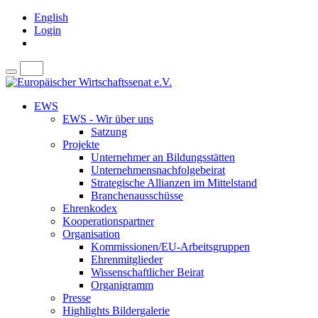
English
Login
EWS
EWS - Wir über uns
Satzung
Projekte
Unternehmer an Bildungsstätten
Unternehmensnachfolgebeirat
Strategische Allianzen im Mittelstand
Branchenausschüsse
Ehrenkodex
Kooperationspartner
Organisation
Kommissionen/EU-Arbeitsgruppen
Ehrenmitglieder
Wissenschaftlicher Beirat
Organigramm
Presse
Highlights Bildergalerie