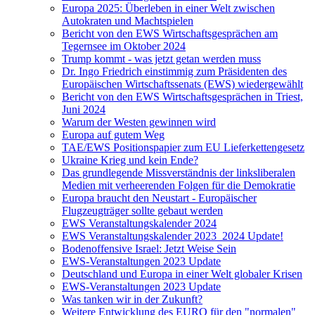
Europa 2025: Überleben in einer Welt zwischen
Autokraten und Machtspielen
Bericht von den EWS Wirtschaftsgesprächen am
Tegernsee im Oktober 2024
Trump kommt - was jetzt getan werden muss
Dr. Ingo Friedrich einstimmig zum Präsidenten des
Europäischen Wirtschaftssenats (EWS) wiedergewählt
Bericht von den EWS Wirtschaftsgesprächen in Triest,
Juni 2024
Warum der Westen gewinnen wird
Europa auf gutem Weg
TAE/EWS Positionspapier zum EU Lieferkettengesetz
Ukraine Krieg und kein Ende?
Das grundlegende Missverständnis der linksliberalen
Medien mit verheerenden Folgen für die Demokratie
Europa braucht den Neustart - Europäischer
Flugzeugträger sollte gebaut werden
EWS Veranstaltungskalender 2024
EWS Veranstaltungskalender 2023_2024 Update!
Bodenoffensive Israel: Jetzt Weise Sein
EWS-Veranstaltungen 2023 Update
Deutschland und Europa in einer Welt globaler Krisen
EWS-Veranstaltungen 2023 Update
Was tanken wir in der Zukunft?
Weitere Entwicklung des EURO für den "normalen"