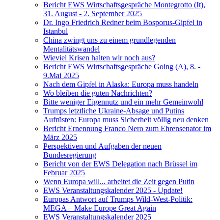
Bericht EWS Wirtschaftsgespräche Montegrotto (It),
31. August - 2. September 2025
Dr. Ingo Friedrich Redner beim Bosporus-Gipfel in
Istanbul
China zwingt uns zu einem grundlegenden
Mentalitätswandel
Wieviel Krisen halten wir noch aus?
Bericht EWS Wirtschaftsgespräche Going (A), 8. -
9.Mai 2025
Nach dem Gipfel in Alaska: Europa muss handeln
Wo bleiben die guten Nachrichten?
Bitte weniger Eigennutz und ein mehr Gemeinwohl
Trumps letztliche Ukraine-Absage und Putins
Aufrüsten: Europa muss Sicherheit völlig neu denken
Bericht Ernennung Franco Nero zum Ehrensenator im
März 2025
Perspektiven und Aufgaben der neuen
Bundesregierung
Bericht von der EWS Delegation nach Brüssel im
Februar 2025
Wenn Europa will... arbeitet die Zeit gegen Putin
EWS Veranstaltungskalender 2025 - Update!
Europas Antwort auf Trumps Wild-West-Politik:
MEGA – Make Europe Great Again
EWS Veranstaltungskalender 2025