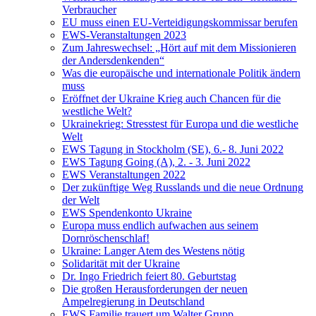
Verbraucher
EU muss einen EU-Verteidigungskommissar berufen
EWS-Veranstaltungen 2023
Zum Jahreswechsel: „Hört auf mit dem Missionieren
der Andersdenkenden“
Was die europäische und internationale Politik ändern
muss
Eröffnet der Ukraine Krieg auch Chancen für die
westliche Welt?
Ukrainekrieg: Stresstest für Europa und die westliche
Welt
EWS Tagung in Stockholm (SE), 6.- 8. Juni 2022
EWS Tagung Going (A), 2. - 3. Juni 2022
EWS Veranstaltungen 2022
Der zukünftige Weg Russlands und die neue Ordnung
der Welt
EWS Spendenkonto Ukraine
Europa muss endlich aufwachen aus seinem
Dornröschenschlaf!
Ukraine: Langer Atem des Westens nötig
Solidarität mit der Ukraine
Dr. Ingo Friedrich feiert 80. Geburtstag
Die großen Herausforderungen der neuen
Ampelregierung in Deutschland
EWS Familie trauert um Walter Grupp