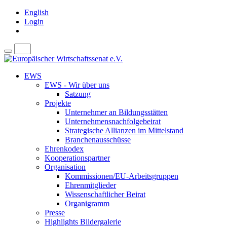
English
Login
EWS
EWS - Wir über uns
Satzung
Projekte
Unternehmer an Bildungsstätten
Unternehmensnachfolgebeirat
Strategische Allianzen im Mittelstand
Branchenausschüsse
Ehrenkodex
Kooperationspartner
Organisation
Kommissionen/EU-Arbeitsgruppen
Ehrenmitglieder
Wissenschaftlicher Beirat
Organigramm
Presse
Highlights Bildergalerie