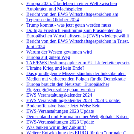
Europa 2025: Überleben in einer Welt zwischen
Autokraten und Machtspielen
Bericht von den EWS Wirtschaftsgesprächen am
Tegernsee im Oktober 2024
Trump kommt - was jetzt getan werden muss
Dr. Ingo Friedrich einstimmig zum Präsidenten des
Europäischen Wirtschaftssenats (EWS) wiedergewählt
Bericht von den EWS Wirtschaftsgesprächen in Triest,
Juni 2024
Warum der Westen gewinnen wird
Europa auf gutem Weg
TAE/EWS Positionspapier zum EU Lieferkettengesetz
Ukraine Krieg und kein Ende?
Das grundlegende Missverständnis der linksliberalen
Medien mit verheerenden Folgen für die Demokratie
Europa braucht den Neustart - Europäischer
Flugzeugträger sollte gebaut werden
EWS Veranstaltungskalender 2024
EWS Veranstaltungskalender 2023_2024 Update!
Bodenoffensive Israel: Jetzt Weise Sein
EWS-Veranstaltungen 2023 Update
Deutschland und Europa in einer Welt globaler Krisen
EWS-Veranstaltungen 2023 Update
Was tanken wir in der Zukunft?
Weitere Entwicklung des EURO für den "normalen"