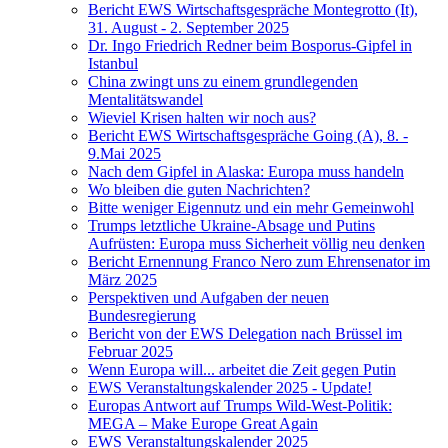
Bericht EWS Wirtschaftsgespräche Montegrotto (It),
31. August - 2. September 2025
Dr. Ingo Friedrich Redner beim Bosporus-Gipfel in
Istanbul
China zwingt uns zu einem grundlegenden
Mentalitätswandel
Wieviel Krisen halten wir noch aus?
Bericht EWS Wirtschaftsgespräche Going (A), 8. -
9.Mai 2025
Nach dem Gipfel in Alaska: Europa muss handeln
Wo bleiben die guten Nachrichten?
Bitte weniger Eigennutz und ein mehr Gemeinwohl
Trumps letztliche Ukraine-Absage und Putins
Aufrüsten: Europa muss Sicherheit völlig neu denken
Bericht Ernennung Franco Nero zum Ehrensenator im
März 2025
Perspektiven und Aufgaben der neuen
Bundesregierung
Bericht von der EWS Delegation nach Brüssel im
Februar 2025
Wenn Europa will... arbeitet die Zeit gegen Putin
EWS Veranstaltungskalender 2025 - Update!
Europas Antwort auf Trumps Wild-West-Politik:
MEGA – Make Europe Great Again
EWS Veranstaltungskalender 2025