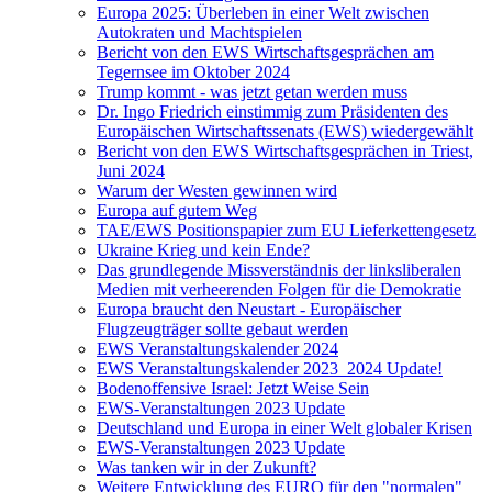
Europa 2025: Überleben in einer Welt zwischen
Autokraten und Machtspielen
Bericht von den EWS Wirtschaftsgesprächen am
Tegernsee im Oktober 2024
Trump kommt - was jetzt getan werden muss
Dr. Ingo Friedrich einstimmig zum Präsidenten des
Europäischen Wirtschaftssenats (EWS) wiedergewählt
Bericht von den EWS Wirtschaftsgesprächen in Triest,
Juni 2024
Warum der Westen gewinnen wird
Europa auf gutem Weg
TAE/EWS Positionspapier zum EU Lieferkettengesetz
Ukraine Krieg und kein Ende?
Das grundlegende Missverständnis der linksliberalen
Medien mit verheerenden Folgen für die Demokratie
Europa braucht den Neustart - Europäischer
Flugzeugträger sollte gebaut werden
EWS Veranstaltungskalender 2024
EWS Veranstaltungskalender 2023_2024 Update!
Bodenoffensive Israel: Jetzt Weise Sein
EWS-Veranstaltungen 2023 Update
Deutschland und Europa in einer Welt globaler Krisen
EWS-Veranstaltungen 2023 Update
Was tanken wir in der Zukunft?
Weitere Entwicklung des EURO für den "normalen"