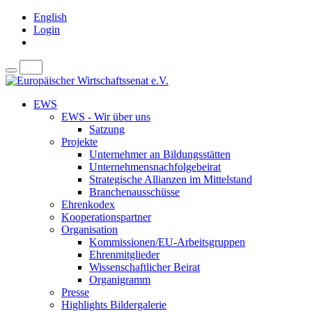
English
Login
EWS
EWS - Wir über uns
Satzung
Projekte
Unternehmer an Bildungsstätten
Unternehmensnachfolgebeirat
Strategische Allianzen im Mittelstand
Branchenausschüsse
Ehrenkodex
Kooperationspartner
Organisation
Kommissionen/EU-Arbeitsgruppen
Ehrenmitglieder
Wissenschaftlicher Beirat
Organigramm
Presse
Highlights Bildergalerie