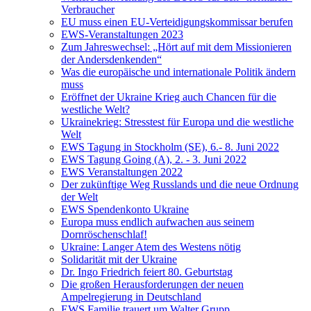
Verbraucher
EU muss einen EU-Verteidigungskommissar berufen
EWS-Veranstaltungen 2023
Zum Jahreswechsel: „Hört auf mit dem Missionieren
der Andersdenkenden“
Was die europäische und internationale Politik ändern
muss
Eröffnet der Ukraine Krieg auch Chancen für die
westliche Welt?
Ukrainekrieg: Stresstest für Europa und die westliche
Welt
EWS Tagung in Stockholm (SE), 6.- 8. Juni 2022
EWS Tagung Going (A), 2. - 3. Juni 2022
EWS Veranstaltungen 2022
Der zukünftige Weg Russlands und die neue Ordnung
der Welt
EWS Spendenkonto Ukraine
Europa muss endlich aufwachen aus seinem
Dornröschenschlaf!
Ukraine: Langer Atem des Westens nötig
Solidarität mit der Ukraine
Dr. Ingo Friedrich feiert 80. Geburtstag
Die großen Herausforderungen der neuen
Ampelregierung in Deutschland
EWS Familie trauert um Walter Grupp