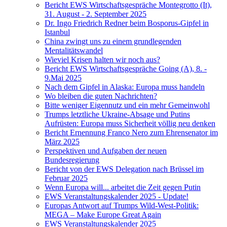
Bericht EWS Wirtschaftsgespräche Montegrotto (It),
31. August - 2. September 2025
Dr. Ingo Friedrich Redner beim Bosporus-Gipfel in
Istanbul
China zwingt uns zu einem grundlegenden
Mentalitätswandel
Wieviel Krisen halten wir noch aus?
Bericht EWS Wirtschaftsgespräche Going (A), 8. -
9.Mai 2025
Nach dem Gipfel in Alaska: Europa muss handeln
Wo bleiben die guten Nachrichten?
Bitte weniger Eigennutz und ein mehr Gemeinwohl
Trumps letztliche Ukraine-Absage und Putins
Aufrüsten: Europa muss Sicherheit völlig neu denken
Bericht Ernennung Franco Nero zum Ehrensenator im
März 2025
Perspektiven und Aufgaben der neuen
Bundesregierung
Bericht von der EWS Delegation nach Brüssel im
Februar 2025
Wenn Europa will... arbeitet die Zeit gegen Putin
EWS Veranstaltungskalender 2025 - Update!
Europas Antwort auf Trumps Wild-West-Politik:
MEGA – Make Europe Great Again
EWS Veranstaltungskalender 2025