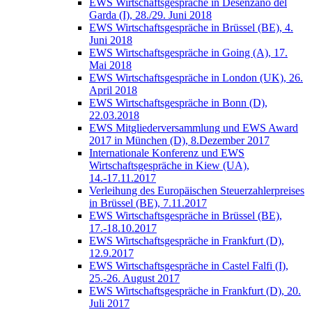
EWS Wirtschaftsgespräche in Desenzano del
Garda (I), 28./29. Juni 2018
EWS Wirtschaftsgespräche in Brüssel (BE), 4.
Juni 2018
EWS Wirtschaftsgespräche in Going (A), 17.
Mai 2018
EWS Wirtschaftsgespräche in London (UK), 26.
April 2018
EWS Wirtschaftsgespräche in Bonn (D),
22.03.2018
EWS Mitgliederversammlung und EWS Award
2017 in München (D), 8.Dezember 2017
Internationale Konferenz und EWS
Wirtschaftsgespräche in Kiew (UA),
14.-17.11.2017
Verleihung des Europäischen Steuerzahlerpreises
in Brüssel (BE), 7.11.2017
EWS Wirtschaftsgespräche in Brüssel (BE),
17.-18.10.2017
EWS Wirtschaftsgespräche in Frankfurt (D),
12.9.2017
EWS Wirtschaftsgespräche in Castel Falfi (I),
25.-26. August 2017
EWS Wirtschaftsgespräche in Frankfurt (D), 20.
Juli 2017