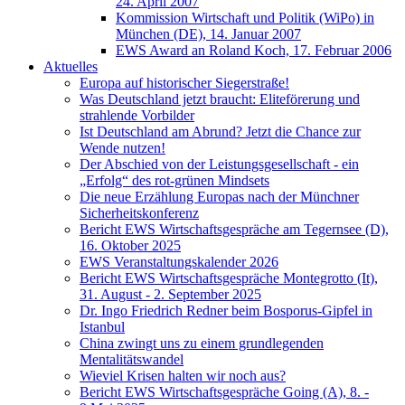
24. April 2007
Kommission Wirtschaft und Politik (WiPo) in
München (DE), 14. Januar 2007
EWS Award an Roland Koch, 17. Februar 2006
Aktuelles
Europa auf historischer Siegerstraße!
Was Deutschland jetzt braucht: Eliteförerung und
strahlende Vorbilder
Ist Deutschland am Abrund? Jetzt die Chance zur
Wende nutzen!
Der Abschied von der Leistungsgesellschaft - ein
„Erfolg“ des rot-grünen Mindsets
Die neue Erzählung Europas nach der Münchner
Sicherheitskonferenz
Bericht EWS Wirtschaftsgespräche am Tegernsee (D),
16. Oktober 2025
EWS Veranstaltungskalender 2026
Bericht EWS Wirtschaftsgespräche Montegrotto (It),
31. August - 2. September 2025
Dr. Ingo Friedrich Redner beim Bosporus-Gipfel in
Istanbul
China zwingt uns zu einem grundlegenden
Mentalitätswandel
Wieviel Krisen halten wir noch aus?
Bericht EWS Wirtschaftsgespräche Going (A), 8. -