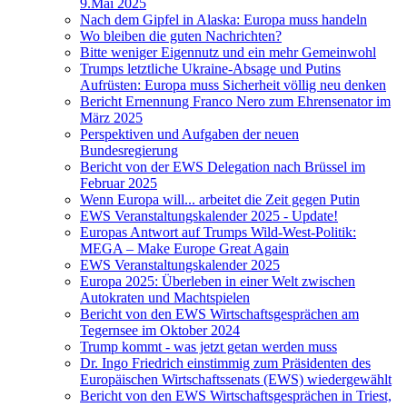
9.Mai 2025
Nach dem Gipfel in Alaska: Europa muss handeln
Wo bleiben die guten Nachrichten?
Bitte weniger Eigennutz und ein mehr Gemeinwohl
Trumps letztliche Ukraine-Absage und Putins
Aufrüsten: Europa muss Sicherheit völlig neu denken
Bericht Ernennung Franco Nero zum Ehrensenator im
März 2025
Perspektiven und Aufgaben der neuen
Bundesregierung
Bericht von der EWS Delegation nach Brüssel im
Februar 2025
Wenn Europa will... arbeitet die Zeit gegen Putin
EWS Veranstaltungskalender 2025 - Update!
Europas Antwort auf Trumps Wild-West-Politik:
MEGA – Make Europe Great Again
EWS Veranstaltungskalender 2025
Europa 2025: Überleben in einer Welt zwischen
Autokraten und Machtspielen
Bericht von den EWS Wirtschaftsgesprächen am
Tegernsee im Oktober 2024
Trump kommt - was jetzt getan werden muss
Dr. Ingo Friedrich einstimmig zum Präsidenten des
Europäischen Wirtschaftssenats (EWS) wiedergewählt
Bericht von den EWS Wirtschaftsgesprächen in Triest,