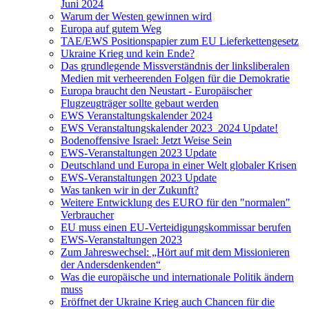
Juni 2024
Warum der Westen gewinnen wird
Europa auf gutem Weg
TAE/EWS Positionspapier zum EU Lieferkettengesetz
Ukraine Krieg und kein Ende?
Das grundlegende Missverständnis der linksliberalen
Medien mit verheerenden Folgen für die Demokratie
Europa braucht den Neustart - Europäischer
Flugzeugträger sollte gebaut werden
EWS Veranstaltungskalender 2024
EWS Veranstaltungskalender 2023_2024 Update!
Bodenoffensive Israel: Jetzt Weise Sein
EWS-Veranstaltungen 2023 Update
Deutschland und Europa in einer Welt globaler Krisen
EWS-Veranstaltungen 2023 Update
Was tanken wir in der Zukunft?
Weitere Entwicklung des EURO für den "normalen"
Verbraucher
EU muss einen EU-Verteidigungskommissar berufen
EWS-Veranstaltungen 2023
Zum Jahreswechsel: „Hört auf mit dem Missionieren
der Andersdenkenden“
Was die europäische und internationale Politik ändern
muss
Eröffnet der Ukraine Krieg auch Chancen für die