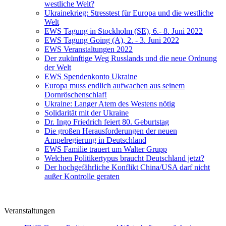
westliche Welt?
Ukrainekrieg: Stresstest für Europa und die westliche
Welt
EWS Tagung in Stockholm (SE), 6.- 8. Juni 2022
EWS Tagung Going (A), 2. - 3. Juni 2022
EWS Veranstaltungen 2022
Der zukünftige Weg Russlands und die neue Ordnung
der Welt
EWS Spendenkonto Ukraine
Europa muss endlich aufwachen aus seinem
Dornröschenschlaf!
Ukraine: Langer Atem des Westens nötig
Solidarität mit der Ukraine
Dr. Ingo Friedrich feiert 80. Geburtstag
Die großen Herausforderungen der neuen
Ampelregierung in Deutschland
EWS Familie trauert um Walter Grupp
Welchen Politikertypus braucht Deutschland jetzt?
Der hochgefährliche Konflikt China/USA darf nicht
außer Kontrolle geraten
Veranstaltungen