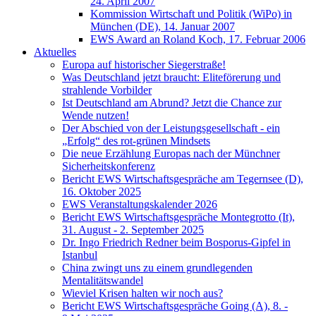
24. April 2007
Kommission Wirtschaft und Politik (WiPo) in
München (DE), 14. Januar 2007
EWS Award an Roland Koch, 17. Februar 2006
Aktuelles
Europa auf historischer Siegerstraße!
Was Deutschland jetzt braucht: Eliteförerung und
strahlende Vorbilder
Ist Deutschland am Abrund? Jetzt die Chance zur
Wende nutzen!
Der Abschied von der Leistungsgesellschaft - ein
„Erfolg“ des rot-grünen Mindsets
Die neue Erzählung Europas nach der Münchner
Sicherheitskonferenz
Bericht EWS Wirtschaftsgespräche am Tegernsee (D),
16. Oktober 2025
EWS Veranstaltungskalender 2026
Bericht EWS Wirtschaftsgespräche Montegrotto (It),
31. August - 2. September 2025
Dr. Ingo Friedrich Redner beim Bosporus-Gipfel in
Istanbul
China zwingt uns zu einem grundlegenden
Mentalitätswandel
Wieviel Krisen halten wir noch aus?
Bericht EWS Wirtschaftsgespräche Going (A), 8. -