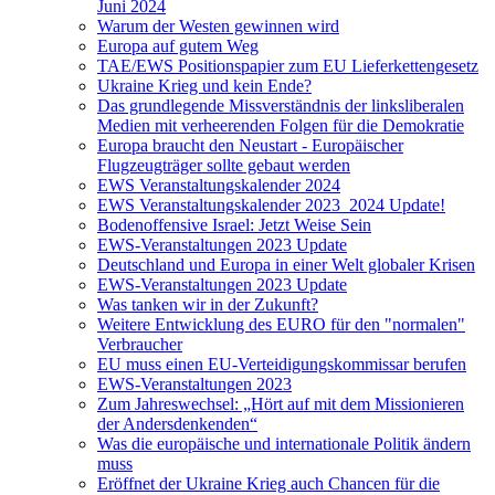
Juni 2024
Warum der Westen gewinnen wird
Europa auf gutem Weg
TAE/EWS Positionspapier zum EU Lieferkettengesetz
Ukraine Krieg und kein Ende?
Das grundlegende Missverständnis der linksliberalen
Medien mit verheerenden Folgen für die Demokratie
Europa braucht den Neustart - Europäischer
Flugzeugträger sollte gebaut werden
EWS Veranstaltungskalender 2024
EWS Veranstaltungskalender 2023_2024 Update!
Bodenoffensive Israel: Jetzt Weise Sein
EWS-Veranstaltungen 2023 Update
Deutschland und Europa in einer Welt globaler Krisen
EWS-Veranstaltungen 2023 Update
Was tanken wir in der Zukunft?
Weitere Entwicklung des EURO für den "normalen"
Verbraucher
EU muss einen EU-Verteidigungskommissar berufen
EWS-Veranstaltungen 2023
Zum Jahreswechsel: „Hört auf mit dem Missionieren
der Andersdenkenden“
Was die europäische und internationale Politik ändern
muss
Eröffnet der Ukraine Krieg auch Chancen für die