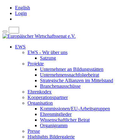
English
Login
EWS
EWS - Wir über uns
Satzung
Projekte
Unternehmer an Bildungsstätten
Unternehmensnachfolgebeirat
Strategische Allianzen im Mittelstand
Branchenausschüsse
Ehrenkodex
Kooperationspartner
Organisation
Kommissionen/EU-Arbeitsgruppen
Ehrenmitglieder
Wissenschaftlicher Beirat
Organigramm
Presse
Highlights Bildergalerie