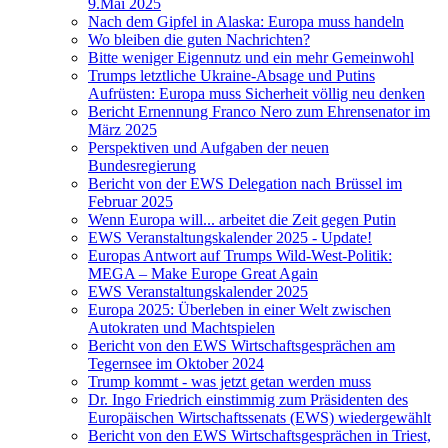
9.Mai 2025
Nach dem Gipfel in Alaska: Europa muss handeln
Wo bleiben die guten Nachrichten?
Bitte weniger Eigennutz und ein mehr Gemeinwohl
Trumps letztliche Ukraine-Absage und Putins
Aufrüsten: Europa muss Sicherheit völlig neu denken
Bericht Ernennung Franco Nero zum Ehrensenator im
März 2025
Perspektiven und Aufgaben der neuen
Bundesregierung
Bericht von der EWS Delegation nach Brüssel im
Februar 2025
Wenn Europa will... arbeitet die Zeit gegen Putin
EWS Veranstaltungskalender 2025 - Update!
Europas Antwort auf Trumps Wild-West-Politik:
MEGA – Make Europe Great Again
EWS Veranstaltungskalender 2025
Europa 2025: Überleben in einer Welt zwischen
Autokraten und Machtspielen
Bericht von den EWS Wirtschaftsgesprächen am
Tegernsee im Oktober 2024
Trump kommt - was jetzt getan werden muss
Dr. Ingo Friedrich einstimmig zum Präsidenten des
Europäischen Wirtschaftssenats (EWS) wiedergewählt
Bericht von den EWS Wirtschaftsgesprächen in Triest,