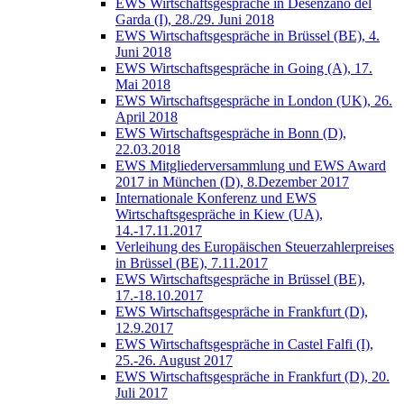
EWS Wirtschaftsgespräche in Desenzano del
Garda (I), 28./29. Juni 2018
EWS Wirtschaftsgespräche in Brüssel (BE), 4.
Juni 2018
EWS Wirtschaftsgespräche in Going (A), 17.
Mai 2018
EWS Wirtschaftsgespräche in London (UK), 26.
April 2018
EWS Wirtschaftsgespräche in Bonn (D),
22.03.2018
EWS Mitgliederversammlung und EWS Award
2017 in München (D), 8.Dezember 2017
Internationale Konferenz und EWS
Wirtschaftsgespräche in Kiew (UA),
14.-17.11.2017
Verleihung des Europäischen Steuerzahlerpreises
in Brüssel (BE), 7.11.2017
EWS Wirtschaftsgespräche in Brüssel (BE),
17.-18.10.2017
EWS Wirtschaftsgespräche in Frankfurt (D),
12.9.2017
EWS Wirtschaftsgespräche in Castel Falfi (I),
25.-26. August 2017
EWS Wirtschaftsgespräche in Frankfurt (D), 20.
Juli 2017