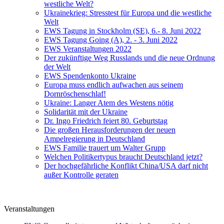
westliche Welt?
Ukrainekrieg: Stresstest für Europa und die westliche
Welt
EWS Tagung in Stockholm (SE), 6.- 8. Juni 2022
EWS Tagung Going (A), 2. - 3. Juni 2022
EWS Veranstaltungen 2022
Der zukünftige Weg Russlands und die neue Ordnung
der Welt
EWS Spendenkonto Ukraine
Europa muss endlich aufwachen aus seinem
Dornröschenschlaf!
Ukraine: Langer Atem des Westens nötig
Solidarität mit der Ukraine
Dr. Ingo Friedrich feiert 80. Geburtstag
Die großen Herausforderungen der neuen
Ampelregierung in Deutschland
EWS Familie trauert um Walter Grupp
Welchen Politikertypus braucht Deutschland jetzt?
Der hochgefährliche Konflikt China/USA darf nicht
außer Kontrolle geraten
Veranstaltungen