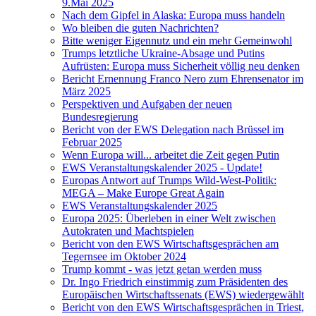
9.Mai 2025
Nach dem Gipfel in Alaska: Europa muss handeln
Wo bleiben die guten Nachrichten?
Bitte weniger Eigennutz und ein mehr Gemeinwohl
Trumps letztliche Ukraine-Absage und Putins
Aufrüsten: Europa muss Sicherheit völlig neu denken
Bericht Ernennung Franco Nero zum Ehrensenator im
März 2025
Perspektiven und Aufgaben der neuen
Bundesregierung
Bericht von der EWS Delegation nach Brüssel im
Februar 2025
Wenn Europa will... arbeitet die Zeit gegen Putin
EWS Veranstaltungskalender 2025 - Update!
Europas Antwort auf Trumps Wild-West-Politik:
MEGA – Make Europe Great Again
EWS Veranstaltungskalender 2025
Europa 2025: Überleben in einer Welt zwischen
Autokraten und Machtspielen
Bericht von den EWS Wirtschaftsgesprächen am
Tegernsee im Oktober 2024
Trump kommt - was jetzt getan werden muss
Dr. Ingo Friedrich einstimmig zum Präsidenten des
Europäischen Wirtschaftssenats (EWS) wiedergewählt
Bericht von den EWS Wirtschaftsgesprächen in Triest,