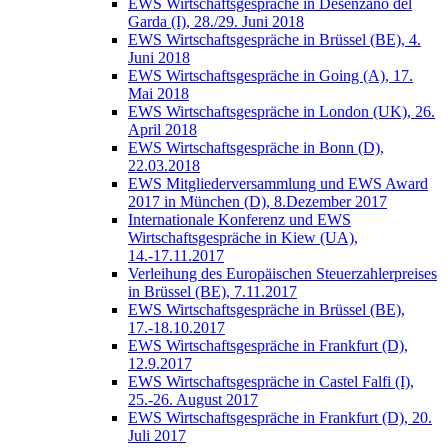
EWS Wirtschaftsgespräche in Desenzano del
Garda (I), 28./29. Juni 2018
EWS Wirtschaftsgespräche in Brüssel (BE), 4.
Juni 2018
EWS Wirtschaftsgespräche in Going (A), 17.
Mai 2018
EWS Wirtschaftsgespräche in London (UK), 26.
April 2018
EWS Wirtschaftsgespräche in Bonn (D),
22.03.2018
EWS Mitgliederversammlung und EWS Award
2017 in München (D), 8.Dezember 2017
Internationale Konferenz und EWS
Wirtschaftsgespräche in Kiew (UA),
14.-17.11.2017
Verleihung des Europäischen Steuerzahlerpreises
in Brüssel (BE), 7.11.2017
EWS Wirtschaftsgespräche in Brüssel (BE),
17.-18.10.2017
EWS Wirtschaftsgespräche in Frankfurt (D),
12.9.2017
EWS Wirtschaftsgespräche in Castel Falfi (I),
25.-26. August 2017
EWS Wirtschaftsgespräche in Frankfurt (D), 20.
Juli 2017