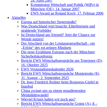
24. April 2007
Kommission Wirtschaft und Politik (WiPo) in
München (DE), 14. Januar 2007
EWS Award an Roland Koch, 17. Februar 2006
Aktuelles
Europa auf historischer Siegerstraße!
Was Deutschland jetzt braucht: Eliteförerung und
strahlende Vorbilder
Ist Deutschland am Abrund? Jetzt die Chance zur
Wende nutzen!
Der Abschied von der Leistungsgesellschaft - ein
„Erfolg“ des rot-grünen Mindsets
Die neue Erzählung Europas nach der Münchner
Sicherheitskonferenz
Bericht EWS Wirtschaftsgespräche am Tegernsee (D),
16. Oktober 2025
EWS Veranstaltungskalender 2026
Bericht EWS Wirtschaftsgespräche Montegrotto (It),
31. August - 2. September 2025
Dr. Ingo Friedrich Redner beim Bosporus-Gipfel in
Istanbul
China zwingt uns zu einem grundlegenden
Mentalitätswandel
Wieviel Krisen halten wir noch aus?
Bericht EWS Wirtschaftsgespräche Going (A), 8. -