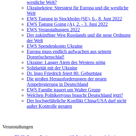
westliche Welt?
Ukrainekrieg: Stresstest für Europa und die westliche
Welt
EWS Tagung in Stockholm (SE), 6.- 8. Juni 2022
EWS Tagung Going (A), 2. - 3. Juni 2022
EWS Veranstaltungen 2022
Der zukünftige Weg Russlands und die neue Ordnung
der Welt
EWS Spendenkonto Ukraine
Europa muss endlich aufwachen aus seinem
Dornröschenschlaf!
Ukraine: Langer Atem des Westens nötig
Solidarität mit der Ukraine
Dr. Ingo Friedrich feiert 80. Geburtstag
Die großen Herausforderungen der neuen
Ampelregierung in Deutschland
EWS Familie trauert um Walter Grupp
Welchen Politikertypus braucht Deutschland jetzt?
Der hochgefährliche Konflikt China/USA darf nicht
außer Kontrolle geraten
Veranstaltungen