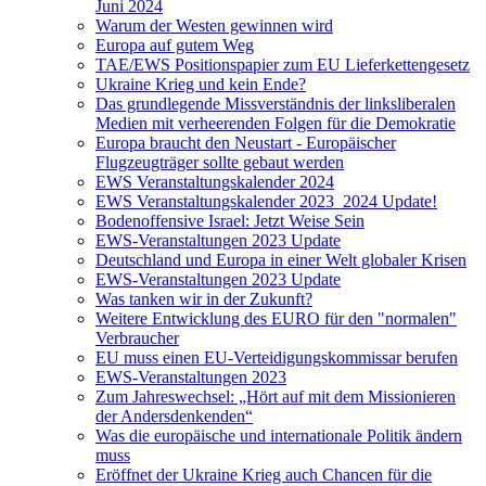
Juni 2024
Warum der Westen gewinnen wird
Europa auf gutem Weg
TAE/EWS Positionspapier zum EU Lieferkettengesetz
Ukraine Krieg und kein Ende?
Das grundlegende Missverständnis der linksliberalen
Medien mit verheerenden Folgen für die Demokratie
Europa braucht den Neustart - Europäischer
Flugzeugträger sollte gebaut werden
EWS Veranstaltungskalender 2024
EWS Veranstaltungskalender 2023_2024 Update!
Bodenoffensive Israel: Jetzt Weise Sein
EWS-Veranstaltungen 2023 Update
Deutschland und Europa in einer Welt globaler Krisen
EWS-Veranstaltungen 2023 Update
Was tanken wir in der Zukunft?
Weitere Entwicklung des EURO für den "normalen"
Verbraucher
EU muss einen EU-Verteidigungskommissar berufen
EWS-Veranstaltungen 2023
Zum Jahreswechsel: „Hört auf mit dem Missionieren
der Andersdenkenden“
Was die europäische und internationale Politik ändern
muss
Eröffnet der Ukraine Krieg auch Chancen für die