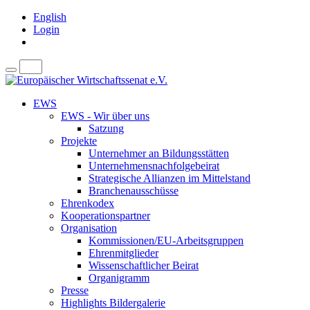
English
Login
EWS
EWS - Wir über uns
Satzung
Projekte
Unternehmer an Bildungsstätten
Unternehmensnachfolgebeirat
Strategische Allianzen im Mittelstand
Branchenausschüsse
Ehrenkodex
Kooperationspartner
Organisation
Kommissionen/EU-Arbeitsgruppen
Ehrenmitglieder
Wissenschaftlicher Beirat
Organigramm
Presse
Highlights Bildergalerie