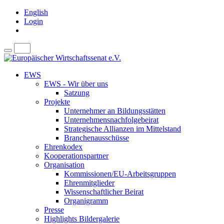
English
Login
EWS
EWS - Wir über uns
Satzung
Projekte
Unternehmer an Bildungsstätten
Unternehmensnachfolgebeirat
Strategische Allianzen im Mittelstand
Branchenausschüsse
Ehrenkodex
Kooperationspartner
Organisation
Kommissionen/EU-Arbeitsgruppen
Ehrenmitglieder
Wissenschaftlicher Beirat
Organigramm
Presse
Highlights Bildergalerie