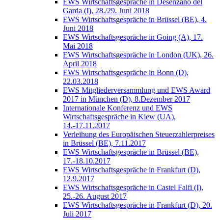
EWS Wirtschaftsgespräche in Desenzano del
Garda (I), 28./29. Juni 2018
EWS Wirtschaftsgespräche in Brüssel (BE), 4.
Juni 2018
EWS Wirtschaftsgespräche in Going (A), 17.
Mai 2018
EWS Wirtschaftsgespräche in London (UK), 26.
April 2018
EWS Wirtschaftsgespräche in Bonn (D),
22.03.2018
EWS Mitgliederversammlung und EWS Award
2017 in München (D), 8.Dezember 2017
Internationale Konferenz und EWS
Wirtschaftsgespräche in Kiew (UA),
14.-17.11.2017
Verleihung des Europäischen Steuerzahlerpreises
in Brüssel (BE), 7.11.2017
EWS Wirtschaftsgespräche in Brüssel (BE),
17.-18.10.2017
EWS Wirtschaftsgespräche in Frankfurt (D),
12.9.2017
EWS Wirtschaftsgespräche in Castel Falfi (I),
25.-26. August 2017
EWS Wirtschaftsgespräche in Frankfurt (D), 20.
Juli 2017