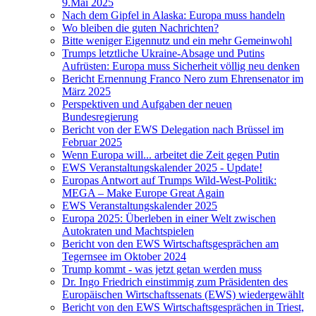
9.Mai 2025
Nach dem Gipfel in Alaska: Europa muss handeln
Wo bleiben die guten Nachrichten?
Bitte weniger Eigennutz und ein mehr Gemeinwohl
Trumps letztliche Ukraine-Absage und Putins
Aufrüsten: Europa muss Sicherheit völlig neu denken
Bericht Ernennung Franco Nero zum Ehrensenator im
März 2025
Perspektiven und Aufgaben der neuen
Bundesregierung
Bericht von der EWS Delegation nach Brüssel im
Februar 2025
Wenn Europa will... arbeitet die Zeit gegen Putin
EWS Veranstaltungskalender 2025 - Update!
Europas Antwort auf Trumps Wild-West-Politik:
MEGA – Make Europe Great Again
EWS Veranstaltungskalender 2025
Europa 2025: Überleben in einer Welt zwischen
Autokraten und Machtspielen
Bericht von den EWS Wirtschaftsgesprächen am
Tegernsee im Oktober 2024
Trump kommt - was jetzt getan werden muss
Dr. Ingo Friedrich einstimmig zum Präsidenten des
Europäischen Wirtschaftssenats (EWS) wiedergewählt
Bericht von den EWS Wirtschaftsgesprächen in Triest,