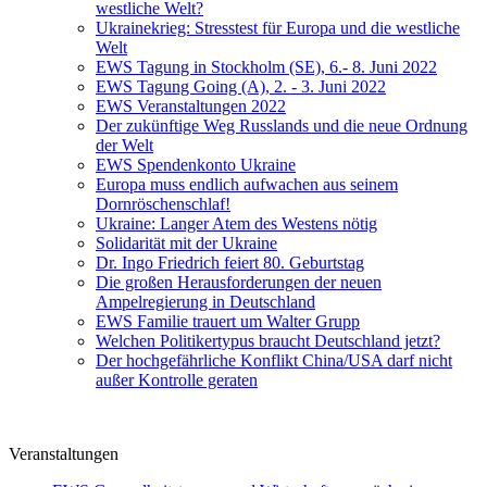
westliche Welt?
Ukrainekrieg: Stresstest für Europa und die westliche
Welt
EWS Tagung in Stockholm (SE), 6.- 8. Juni 2022
EWS Tagung Going (A), 2. - 3. Juni 2022
EWS Veranstaltungen 2022
Der zukünftige Weg Russlands und die neue Ordnung
der Welt
EWS Spendenkonto Ukraine
Europa muss endlich aufwachen aus seinem
Dornröschenschlaf!
Ukraine: Langer Atem des Westens nötig
Solidarität mit der Ukraine
Dr. Ingo Friedrich feiert 80. Geburtstag
Die großen Herausforderungen der neuen
Ampelregierung in Deutschland
EWS Familie trauert um Walter Grupp
Welchen Politikertypus braucht Deutschland jetzt?
Der hochgefährliche Konflikt China/USA darf nicht
außer Kontrolle geraten
Veranstaltungen