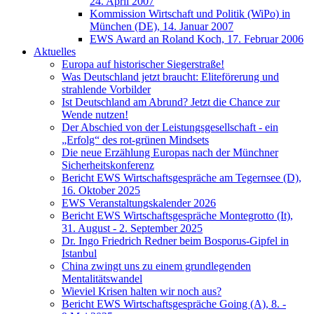
24. April 2007
Kommission Wirtschaft und Politik (WiPo) in
München (DE), 14. Januar 2007
EWS Award an Roland Koch, 17. Februar 2006
Aktuelles
Europa auf historischer Siegerstraße!
Was Deutschland jetzt braucht: Eliteförerung und
strahlende Vorbilder
Ist Deutschland am Abrund? Jetzt die Chance zur
Wende nutzen!
Der Abschied von der Leistungsgesellschaft - ein
„Erfolg“ des rot-grünen Mindsets
Die neue Erzählung Europas nach der Münchner
Sicherheitskonferenz
Bericht EWS Wirtschaftsgespräche am Tegernsee (D),
16. Oktober 2025
EWS Veranstaltungskalender 2026
Bericht EWS Wirtschaftsgespräche Montegrotto (It),
31. August - 2. September 2025
Dr. Ingo Friedrich Redner beim Bosporus-Gipfel in
Istanbul
China zwingt uns zu einem grundlegenden
Mentalitätswandel
Wieviel Krisen halten wir noch aus?
Bericht EWS Wirtschaftsgespräche Going (A), 8. -