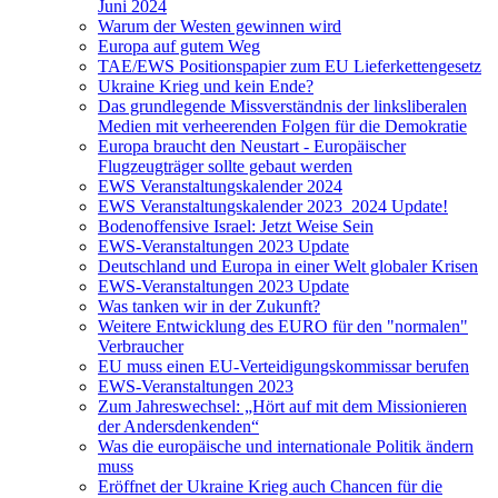
Juni 2024
Warum der Westen gewinnen wird
Europa auf gutem Weg
TAE/EWS Positionspapier zum EU Lieferkettengesetz
Ukraine Krieg und kein Ende?
Das grundlegende Missverständnis der linksliberalen
Medien mit verheerenden Folgen für die Demokratie
Europa braucht den Neustart - Europäischer
Flugzeugträger sollte gebaut werden
EWS Veranstaltungskalender 2024
EWS Veranstaltungskalender 2023_2024 Update!
Bodenoffensive Israel: Jetzt Weise Sein
EWS-Veranstaltungen 2023 Update
Deutschland und Europa in einer Welt globaler Krisen
EWS-Veranstaltungen 2023 Update
Was tanken wir in der Zukunft?
Weitere Entwicklung des EURO für den "normalen"
Verbraucher
EU muss einen EU-Verteidigungskommissar berufen
EWS-Veranstaltungen 2023
Zum Jahreswechsel: „Hört auf mit dem Missionieren
der Andersdenkenden“
Was die europäische und internationale Politik ändern
muss
Eröffnet der Ukraine Krieg auch Chancen für die