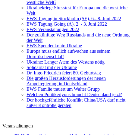
westliche Welt?
Ukrainekrieg: Stresstest für Europa und die westliche
Welt
EWS Tagung in Stockholm (SE), 6.- 8. Juni 2022
EWS Tagung Going (A), 2. - 3. Juni 2022
EWS Veranstaltungen 2022
Der zukünftige Weg Russlands und die neue Ordnung
der Welt
EWS Spendenkonto Ukraine
Europa muss endlich aufwachen aus seinem
Dornröschenschlaf!
Ukraine: Langer Atem des Westens nötig
Solidarität mit der Ukraine
Dr. Ingo Friedrich feiert 80. Geburtstag
Die großen Herausforderungen der neuen
Ampelregierung in Deutschland
EWS Familie trauert um Walter Grupp
Welchen Politikertypus braucht Deutschland jetzt?
Der hochgefährliche Konflikt China/USA darf nicht
außer Kontrolle geraten
Veranstaltungen