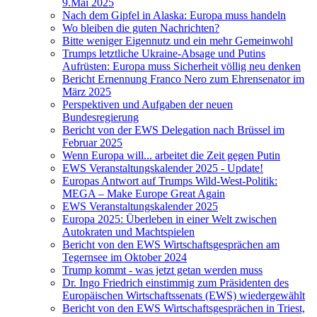
9.Mai 2025
Nach dem Gipfel in Alaska: Europa muss handeln
Wo bleiben die guten Nachrichten?
Bitte weniger Eigennutz und ein mehr Gemeinwohl
Trumps letztliche Ukraine-Absage und Putins
Aufrüsten: Europa muss Sicherheit völlig neu denken
Bericht Ernennung Franco Nero zum Ehrensenator im
März 2025
Perspektiven und Aufgaben der neuen
Bundesregierung
Bericht von der EWS Delegation nach Brüssel im
Februar 2025
Wenn Europa will... arbeitet die Zeit gegen Putin
EWS Veranstaltungskalender 2025 - Update!
Europas Antwort auf Trumps Wild-West-Politik:
MEGA – Make Europe Great Again
EWS Veranstaltungskalender 2025
Europa 2025: Überleben in einer Welt zwischen
Autokraten und Machtspielen
Bericht von den EWS Wirtschaftsgesprächen am
Tegernsee im Oktober 2024
Trump kommt - was jetzt getan werden muss
Dr. Ingo Friedrich einstimmig zum Präsidenten des
Europäischen Wirtschaftssenats (EWS) wiedergewählt
Bericht von den EWS Wirtschaftsgesprächen in Triest,