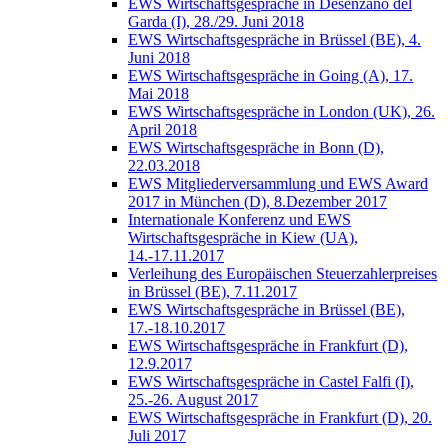
EWS Wirtschaftsgespräche in Desenzano del
Garda (I), 28./29. Juni 2018
EWS Wirtschaftsgespräche in Brüssel (BE), 4.
Juni 2018
EWS Wirtschaftsgespräche in Going (A), 17.
Mai 2018
EWS Wirtschaftsgespräche in London (UK), 26.
April 2018
EWS Wirtschaftsgespräche in Bonn (D),
22.03.2018
EWS Mitgliederversammlung und EWS Award
2017 in München (D), 8.Dezember 2017
Internationale Konferenz und EWS
Wirtschaftsgespräche in Kiew (UA),
14.-17.11.2017
Verleihung des Europäischen Steuerzahlerpreises
in Brüssel (BE), 7.11.2017
EWS Wirtschaftsgespräche in Brüssel (BE),
17.-18.10.2017
EWS Wirtschaftsgespräche in Frankfurt (D),
12.9.2017
EWS Wirtschaftsgespräche in Castel Falfi (I),
25.-26. August 2017
EWS Wirtschaftsgespräche in Frankfurt (D), 20.
Juli 2017