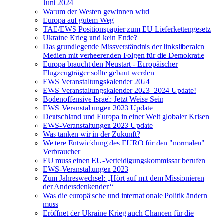
Juni 2024
Warum der Westen gewinnen wird
Europa auf gutem Weg
TAE/EWS Positionspapier zum EU Lieferkettengesetz
Ukraine Krieg und kein Ende?
Das grundlegende Missverständnis der linksliberalen
Medien mit verheerenden Folgen für die Demokratie
Europa braucht den Neustart - Europäischer
Flugzeugträger sollte gebaut werden
EWS Veranstaltungskalender 2024
EWS Veranstaltungskalender 2023_2024 Update!
Bodenoffensive Israel: Jetzt Weise Sein
EWS-Veranstaltungen 2023 Update
Deutschland und Europa in einer Welt globaler Krisen
EWS-Veranstaltungen 2023 Update
Was tanken wir in der Zukunft?
Weitere Entwicklung des EURO für den "normalen"
Verbraucher
EU muss einen EU-Verteidigungskommissar berufen
EWS-Veranstaltungen 2023
Zum Jahreswechsel: „Hört auf mit dem Missionieren
der Andersdenkenden“
Was die europäische und internationale Politik ändern
muss
Eröffnet der Ukraine Krieg auch Chancen für die