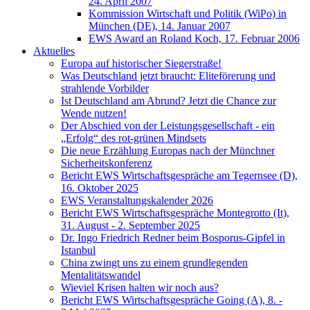
24. April 2007
Kommission Wirtschaft und Politik (WiPo) in
München (DE), 14. Januar 2007
EWS Award an Roland Koch, 17. Februar 2006
Aktuelles
Europa auf historischer Siegerstraße!
Was Deutschland jetzt braucht: Eliteförerung und
strahlende Vorbilder
Ist Deutschland am Abrund? Jetzt die Chance zur
Wende nutzen!
Der Abschied von der Leistungsgesellschaft - ein
„Erfolg“ des rot-grünen Mindsets
Die neue Erzählung Europas nach der Münchner
Sicherheitskonferenz
Bericht EWS Wirtschaftsgespräche am Tegernsee (D),
16. Oktober 2025
EWS Veranstaltungskalender 2026
Bericht EWS Wirtschaftsgespräche Montegrotto (It),
31. August - 2. September 2025
Dr. Ingo Friedrich Redner beim Bosporus-Gipfel in
Istanbul
China zwingt uns zu einem grundlegenden
Mentalitätswandel
Wieviel Krisen halten wir noch aus?
Bericht EWS Wirtschaftsgespräche Going (A), 8. -