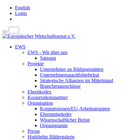
English
Login
EWS
EWS - Wir über uns
Satzung
Projekte
Unternehmer an Bildungsstätten
Unternehmensnachfolgebeirat
Strategische Allianzen im Mittelstand
Branchenausschüsse
Ehrenkodex
Kooperationspartner
Organisation
Kommissionen/EU-Arbeitsgruppen
Ehrenmitglieder
Wissenschaftlicher Beirat
Organigramm
Presse
Highlights Bildergalerie