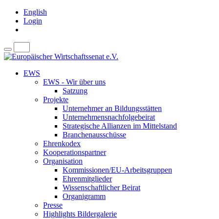
English
Login
EWS
EWS - Wir über uns
Satzung
Projekte
Unternehmer an Bildungsstätten
Unternehmensnachfolgebeirat
Strategische Allianzen im Mittelstand
Branchenausschüsse
Ehrenkodex
Kooperationspartner
Organisation
Kommissionen/EU-Arbeitsgruppen
Ehrenmitglieder
Wissenschaftlicher Beirat
Organigramm
Presse
Highlights Bildergalerie