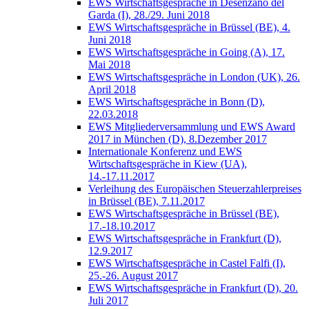
EWS Wirtschaftsgespräche in Desenzano del
Garda (I), 28./29. Juni 2018
EWS Wirtschaftsgespräche in Brüssel (BE), 4.
Juni 2018
EWS Wirtschaftsgespräche in Going (A), 17.
Mai 2018
EWS Wirtschaftsgespräche in London (UK), 26.
April 2018
EWS Wirtschaftsgespräche in Bonn (D),
22.03.2018
EWS Mitgliederversammlung und EWS Award
2017 in München (D), 8.Dezember 2017
Internationale Konferenz und EWS
Wirtschaftsgespräche in Kiew (UA),
14.-17.11.2017
Verleihung des Europäischen Steuerzahlerpreises
in Brüssel (BE), 7.11.2017
EWS Wirtschaftsgespräche in Brüssel (BE),
17.-18.10.2017
EWS Wirtschaftsgespräche in Frankfurt (D),
12.9.2017
EWS Wirtschaftsgespräche in Castel Falfi (I),
25.-26. August 2017
EWS Wirtschaftsgespräche in Frankfurt (D), 20.
Juli 2017