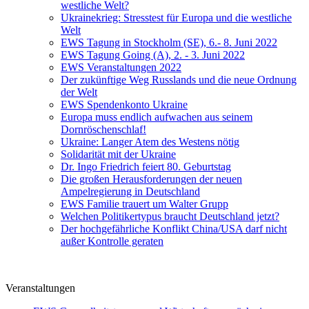
westliche Welt?
Ukrainekrieg: Stresstest für Europa und die westliche
Welt
EWS Tagung in Stockholm (SE), 6.- 8. Juni 2022
EWS Tagung Going (A), 2. - 3. Juni 2022
EWS Veranstaltungen 2022
Der zukünftige Weg Russlands und die neue Ordnung
der Welt
EWS Spendenkonto Ukraine
Europa muss endlich aufwachen aus seinem
Dornröschenschlaf!
Ukraine: Langer Atem des Westens nötig
Solidarität mit der Ukraine
Dr. Ingo Friedrich feiert 80. Geburtstag
Die großen Herausforderungen der neuen
Ampelregierung in Deutschland
EWS Familie trauert um Walter Grupp
Welchen Politikertypus braucht Deutschland jetzt?
Der hochgefährliche Konflikt China/USA darf nicht
außer Kontrolle geraten
Veranstaltungen