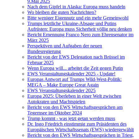
9.Mai 2025
Nach dem Gipfel in Alaska: Europa muss handeln
Wo bleiben die guten Nachrichten?
Bitte weniger Eigennutz und ein mehr Gemeinwohl
Trumps letztliche Ukraine-Absage und Putins
Aufrüsten: Europa muss Sicherheit völlig neu denken
Bericht Ernennung Franco Nero zum Ehrensenator im
März 2025
Perspektiven und Aufgaben der neuen
Bundesregierung
Bericht von der EWS Delegation nach Brüssel im
Februar 2025
Wenn Europa will... arbeitet die Zeit gegen Putin
EWS Veranstaltungskalender 2025 - Update!
Europas Antwort auf Trumps Wild-West-Politik:
MEGA – Make Europe Great Again
EWS Veranstaltungskalender 2025
Europa 2025: Überleben in einer Welt zwischen
Autokraten und Machtspielen
Bericht von den EWS Wirtschaftsgesprächen am
Tegernsee im Oktober 2024
Trump kommt - was jetzt getan werden muss
Dr. Ingo Friedrich einstimmig zum Präsidenten des
Europäischen Wirtschaftssenats (EWS) wiedergewählt
Bericht von den EWS Wirtschaftsgesprächen in Triest,