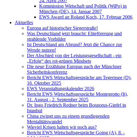
24. April 2007
Kommission Wirtschaft und Politik (WiPo) in
München (DE), 14. Januar 2007
EWS Award an Roland Koch, 17. Februar 2006
Aktuelles
Europa auf historischer Siegerstraße!
Was Deutschland jetzt braucht: Eliteförerung und
strahlende Vorbilder
Ist Deutschland am Abrund? Jetzt die Chance zur
Wende nutzen!
Der Abschied von der Leistungsgesellschaft - ein
„Erfolg“ des rot-grünen Mindsets
Die neue Erzählung Europas nach der Münchner
Sicherheitskonferenz
Bericht EWS Wirtschaftsgespräche am Tegernsee (D),
16. Oktober 2025
EWS Veranstaltungskalender 2026
Bericht EWS Wirtschaftsgespräche Montegrotto (It),
31. August - 2. September 2025
Dr. Ingo Friedrich Redner beim Bosporus-Gipfel in
Istanbul
China zwingt uns zu einem grundlegenden
Mentalitätswandel
Wieviel Krisen halten wir noch aus?
Bericht EWS Wirtschaftsgespräche Going (A), 8. -