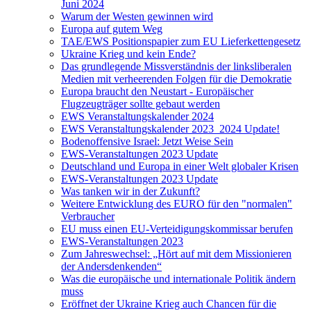
Juni 2024
Warum der Westen gewinnen wird
Europa auf gutem Weg
TAE/EWS Positionspapier zum EU Lieferkettengesetz
Ukraine Krieg und kein Ende?
Das grundlegende Missverständnis der linksliberalen
Medien mit verheerenden Folgen für die Demokratie
Europa braucht den Neustart - Europäischer
Flugzeugträger sollte gebaut werden
EWS Veranstaltungskalender 2024
EWS Veranstaltungskalender 2023_2024 Update!
Bodenoffensive Israel: Jetzt Weise Sein
EWS-Veranstaltungen 2023 Update
Deutschland und Europa in einer Welt globaler Krisen
EWS-Veranstaltungen 2023 Update
Was tanken wir in der Zukunft?
Weitere Entwicklung des EURO für den "normalen"
Verbraucher
EU muss einen EU-Verteidigungskommissar berufen
EWS-Veranstaltungen 2023
Zum Jahreswechsel: „Hört auf mit dem Missionieren
der Andersdenkenden“
Was die europäische und internationale Politik ändern
muss
Eröffnet der Ukraine Krieg auch Chancen für die