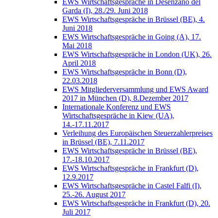
EWS Wirtschaftsgespräche in Desenzano del
Garda (I), 28./29. Juni 2018
EWS Wirtschaftsgespräche in Brüssel (BE), 4.
Juni 2018
EWS Wirtschaftsgespräche in Going (A), 17.
Mai 2018
EWS Wirtschaftsgespräche in London (UK), 26.
April 2018
EWS Wirtschaftsgespräche in Bonn (D),
22.03.2018
EWS Mitgliederversammlung und EWS Award
2017 in München (D), 8.Dezember 2017
Internationale Konferenz und EWS
Wirtschaftsgespräche in Kiew (UA),
14.-17.11.2017
Verleihung des Europäischen Steuerzahlerpreises
in Brüssel (BE), 7.11.2017
EWS Wirtschaftsgespräche in Brüssel (BE),
17.-18.10.2017
EWS Wirtschaftsgespräche in Frankfurt (D),
12.9.2017
EWS Wirtschaftsgespräche in Castel Falfi (I),
25.-26. August 2017
EWS Wirtschaftsgespräche in Frankfurt (D), 20.
Juli 2017