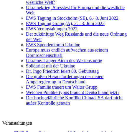
westliche Welt?
Ukrainekrieg: Stresstest für Europa und die westliche
Welt
EWS Tagung in Stockholm (SE), 6.- 8. Juni 2022
EWS Tagung Going (A), 2. - 3. Juni 2022
EWS Veranstaltungen 2022
Der zukünftige Weg Russlands und die neue Ordnung
der Welt
EWS Spendenkonto Ukraine
Europa muss endlich aufwachen aus seinem
Dornröschenschlaf!
Ukraine: Langer Atem des Westens nötig
Solidarität mit der Ukraine
Dr. Ingo Friedrich feiert 80. Geburtstag
Die großen Herausforderungen der neuen
Ampelregierung in Deutschland
EWS Familie trauert um Walter Grupp
Welchen Politikertypus braucht Deutschland jetzt?
Der hochgefährliche Konflikt China/USA darf nicht
außer Kontrolle geraten
Veranstaltungen