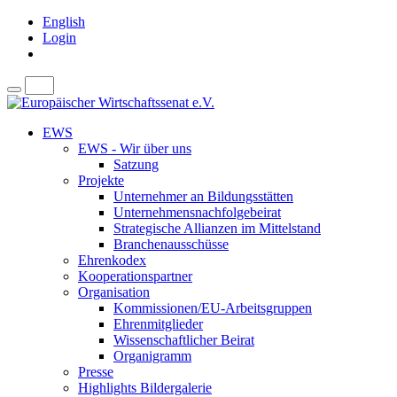
English
Login
EWS
EWS - Wir über uns
Satzung
Projekte
Unternehmer an Bildungsstätten
Unternehmensnachfolgebeirat
Strategische Allianzen im Mittelstand
Branchenausschüsse
Ehrenkodex
Kooperationspartner
Organisation
Kommissionen/EU-Arbeitsgruppen
Ehrenmitglieder
Wissenschaftlicher Beirat
Organigramm
Presse
Highlights Bildergalerie