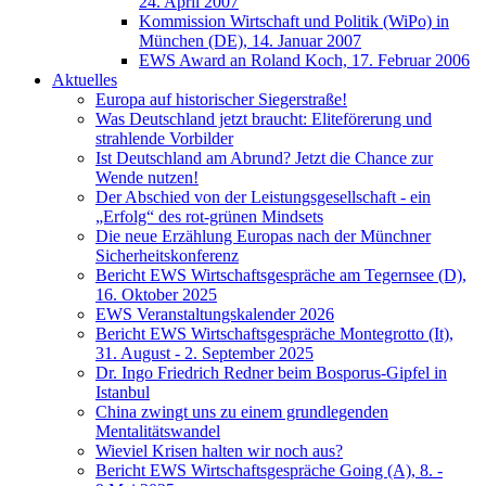
24. April 2007
Kommission Wirtschaft und Politik (WiPo) in
München (DE), 14. Januar 2007
EWS Award an Roland Koch, 17. Februar 2006
Aktuelles
Europa auf historischer Siegerstraße!
Was Deutschland jetzt braucht: Eliteförerung und
strahlende Vorbilder
Ist Deutschland am Abrund? Jetzt die Chance zur
Wende nutzen!
Der Abschied von der Leistungsgesellschaft - ein
„Erfolg“ des rot-grünen Mindsets
Die neue Erzählung Europas nach der Münchner
Sicherheitskonferenz
Bericht EWS Wirtschaftsgespräche am Tegernsee (D),
16. Oktober 2025
EWS Veranstaltungskalender 2026
Bericht EWS Wirtschaftsgespräche Montegrotto (It),
31. August - 2. September 2025
Dr. Ingo Friedrich Redner beim Bosporus-Gipfel in
Istanbul
China zwingt uns zu einem grundlegenden
Mentalitätswandel
Wieviel Krisen halten wir noch aus?
Bericht EWS Wirtschaftsgespräche Going (A), 8. -