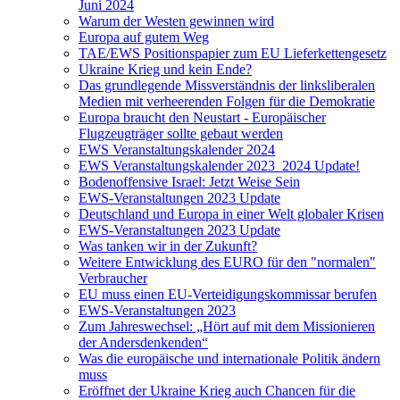
Juni 2024
Warum der Westen gewinnen wird
Europa auf gutem Weg
TAE/EWS Positionspapier zum EU Lieferkettengesetz
Ukraine Krieg und kein Ende?
Das grundlegende Missverständnis der linksliberalen
Medien mit verheerenden Folgen für die Demokratie
Europa braucht den Neustart - Europäischer
Flugzeugträger sollte gebaut werden
EWS Veranstaltungskalender 2024
EWS Veranstaltungskalender 2023_2024 Update!
Bodenoffensive Israel: Jetzt Weise Sein
EWS-Veranstaltungen 2023 Update
Deutschland und Europa in einer Welt globaler Krisen
EWS-Veranstaltungen 2023 Update
Was tanken wir in der Zukunft?
Weitere Entwicklung des EURO für den "normalen"
Verbraucher
EU muss einen EU-Verteidigungskommissar berufen
EWS-Veranstaltungen 2023
Zum Jahreswechsel: „Hört auf mit dem Missionieren
der Andersdenkenden“
Was die europäische und internationale Politik ändern
muss
Eröffnet der Ukraine Krieg auch Chancen für die