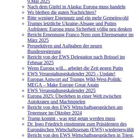
9.Mai 2025
Nach dem Gipfel in Alaska: Europa muss handeln
Wo bleiben die guten Nachrichten?
Bitte weniger Eigennutz und ein mehr Gemeinwohl
Trumps letztliche Ukraine-Absage und Putins
Aufrüsten: Europa muss Sicherheit völlig neu denken
Bericht Ernennung Franco Nero zum Ehrensenator im
März 2025
Perspektiven und Aufgaben der neuen
Bundesregierung
Bericht von der EWS Delegation nach Brüssel im
Februar 2025
Wenn Europa will... arbeitet die Zeit gegen Putin
EWS Veranstaltungskalender 2025 - Update!
Europas Antwort auf Trumps Wild-West-Politik:
MEGA – Make Europe Great Again
EWS Veranstaltungskalender 2025
Europa 2025: Überleben in einer Welt zwischen
Autokraten und Machtspielen
Bericht von den EWS Wirtschaftsgesprächen am
Tegernsee im Oktober 2024
Trump kommt - was jetzt getan werden muss
Dr. Ingo Friedrich einstimmig zum Präsidenten des
Europäischen Wirtschaftssenats (EWS) wiedergewählt
Bericht von den EWS Wirtschaftsgesprächen in Triest,