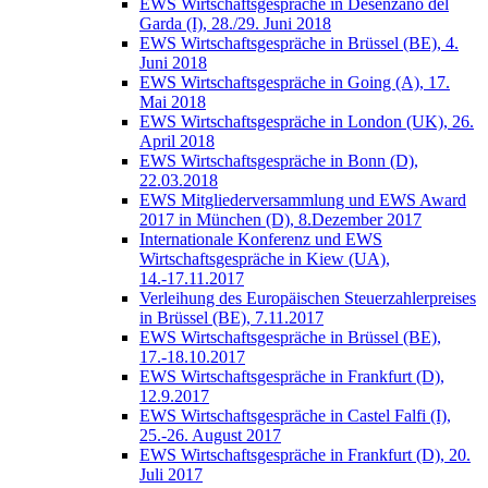
EWS Wirtschaftsgespräche in Desenzano del
Garda (I), 28./29. Juni 2018
EWS Wirtschaftsgespräche in Brüssel (BE), 4.
Juni 2018
EWS Wirtschaftsgespräche in Going (A), 17.
Mai 2018
EWS Wirtschaftsgespräche in London (UK), 26.
April 2018
EWS Wirtschaftsgespräche in Bonn (D),
22.03.2018
EWS Mitgliederversammlung und EWS Award
2017 in München (D), 8.Dezember 2017
Internationale Konferenz und EWS
Wirtschaftsgespräche in Kiew (UA),
14.-17.11.2017
Verleihung des Europäischen Steuerzahlerpreises
in Brüssel (BE), 7.11.2017
EWS Wirtschaftsgespräche in Brüssel (BE),
17.-18.10.2017
EWS Wirtschaftsgespräche in Frankfurt (D),
12.9.2017
EWS Wirtschaftsgespräche in Castel Falfi (I),
25.-26. August 2017
EWS Wirtschaftsgespräche in Frankfurt (D), 20.
Juli 2017