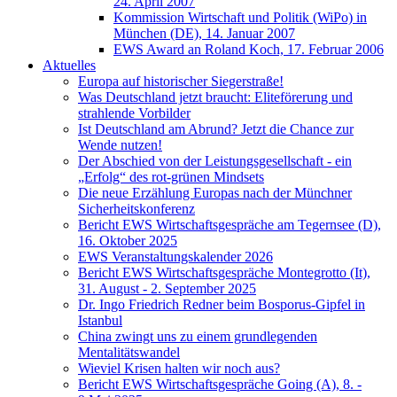
24. April 2007
Kommission Wirtschaft und Politik (WiPo) in
München (DE), 14. Januar 2007
EWS Award an Roland Koch, 17. Februar 2006
Aktuelles
Europa auf historischer Siegerstraße!
Was Deutschland jetzt braucht: Eliteförerung und
strahlende Vorbilder
Ist Deutschland am Abrund? Jetzt die Chance zur
Wende nutzen!
Der Abschied von der Leistungsgesellschaft - ein
„Erfolg“ des rot-grünen Mindsets
Die neue Erzählung Europas nach der Münchner
Sicherheitskonferenz
Bericht EWS Wirtschaftsgespräche am Tegernsee (D),
16. Oktober 2025
EWS Veranstaltungskalender 2026
Bericht EWS Wirtschaftsgespräche Montegrotto (It),
31. August - 2. September 2025
Dr. Ingo Friedrich Redner beim Bosporus-Gipfel in
Istanbul
China zwingt uns zu einem grundlegenden
Mentalitätswandel
Wieviel Krisen halten wir noch aus?
Bericht EWS Wirtschaftsgespräche Going (A), 8. -