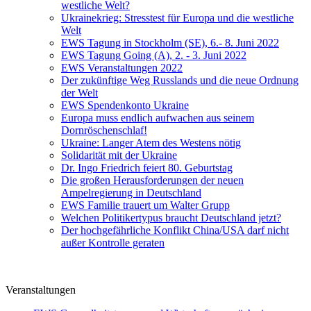
westliche Welt?
Ukrainekrieg: Stresstest für Europa und die westliche
Welt
EWS Tagung in Stockholm (SE), 6.- 8. Juni 2022
EWS Tagung Going (A), 2. - 3. Juni 2022
EWS Veranstaltungen 2022
Der zukünftige Weg Russlands und die neue Ordnung
der Welt
EWS Spendenkonto Ukraine
Europa muss endlich aufwachen aus seinem
Dornröschenschlaf!
Ukraine: Langer Atem des Westens nötig
Solidarität mit der Ukraine
Dr. Ingo Friedrich feiert 80. Geburtstag
Die großen Herausforderungen der neuen
Ampelregierung in Deutschland
EWS Familie trauert um Walter Grupp
Welchen Politikertypus braucht Deutschland jetzt?
Der hochgefährliche Konflikt China/USA darf nicht
außer Kontrolle geraten
Veranstaltungen