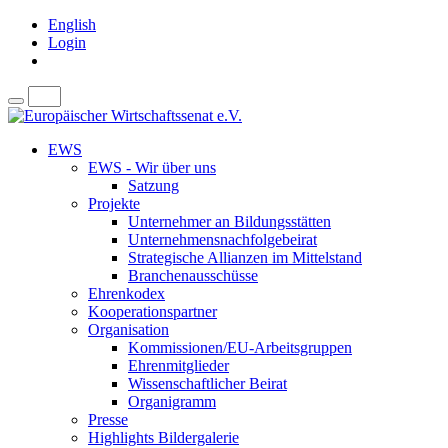
English
Login
EWS
EWS - Wir über uns
Satzung
Projekte
Unternehmer an Bildungsstätten
Unternehmensnachfolgebeirat
Strategische Allianzen im Mittelstand
Branchenausschüsse
Ehrenkodex
Kooperationspartner
Organisation
Kommissionen/EU-Arbeitsgruppen
Ehrenmitglieder
Wissenschaftlicher Beirat
Organigramm
Presse
Highlights Bildergalerie