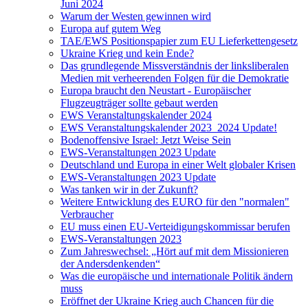
Juni 2024
Warum der Westen gewinnen wird
Europa auf gutem Weg
TAE/EWS Positionspapier zum EU Lieferkettengesetz
Ukraine Krieg und kein Ende?
Das grundlegende Missverständnis der linksliberalen
Medien mit verheerenden Folgen für die Demokratie
Europa braucht den Neustart - Europäischer
Flugzeugträger sollte gebaut werden
EWS Veranstaltungskalender 2024
EWS Veranstaltungskalender 2023_2024 Update!
Bodenoffensive Israel: Jetzt Weise Sein
EWS-Veranstaltungen 2023 Update
Deutschland und Europa in einer Welt globaler Krisen
EWS-Veranstaltungen 2023 Update
Was tanken wir in der Zukunft?
Weitere Entwicklung des EURO für den "normalen"
Verbraucher
EU muss einen EU-Verteidigungskommissar berufen
EWS-Veranstaltungen 2023
Zum Jahreswechsel: „Hört auf mit dem Missionieren
der Andersdenkenden“
Was die europäische und internationale Politik ändern
muss
Eröffnet der Ukraine Krieg auch Chancen für die