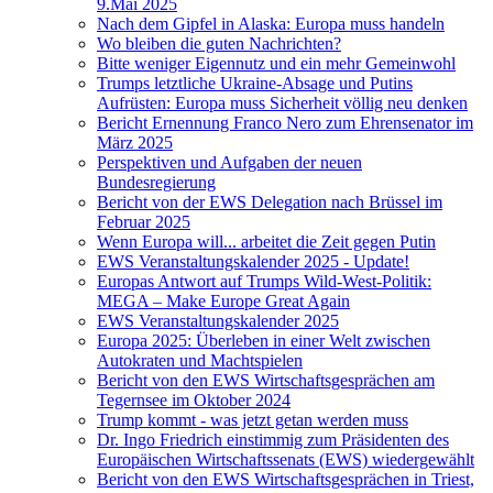
9.Mai 2025
Nach dem Gipfel in Alaska: Europa muss handeln
Wo bleiben die guten Nachrichten?
Bitte weniger Eigennutz und ein mehr Gemeinwohl
Trumps letztliche Ukraine-Absage und Putins
Aufrüsten: Europa muss Sicherheit völlig neu denken
Bericht Ernennung Franco Nero zum Ehrensenator im
März 2025
Perspektiven und Aufgaben der neuen
Bundesregierung
Bericht von der EWS Delegation nach Brüssel im
Februar 2025
Wenn Europa will... arbeitet die Zeit gegen Putin
EWS Veranstaltungskalender 2025 - Update!
Europas Antwort auf Trumps Wild-West-Politik:
MEGA – Make Europe Great Again
EWS Veranstaltungskalender 2025
Europa 2025: Überleben in einer Welt zwischen
Autokraten und Machtspielen
Bericht von den EWS Wirtschaftsgesprächen am
Tegernsee im Oktober 2024
Trump kommt - was jetzt getan werden muss
Dr. Ingo Friedrich einstimmig zum Präsidenten des
Europäischen Wirtschaftssenats (EWS) wiedergewählt
Bericht von den EWS Wirtschaftsgesprächen in Triest,